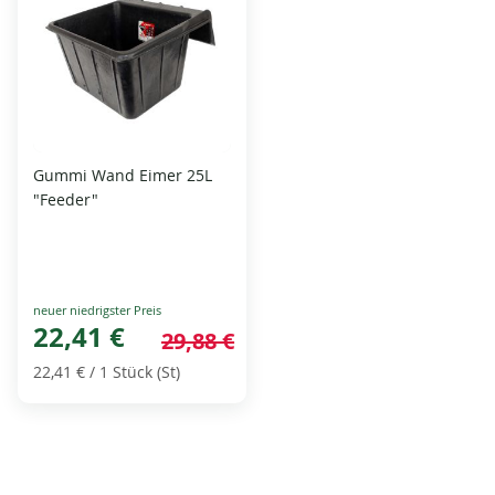
Gummi Wand Eimer 25L
"Feeder"
Special
Price
22,41 €
29,88 €
22,41 €
/ 1 Stück (St)