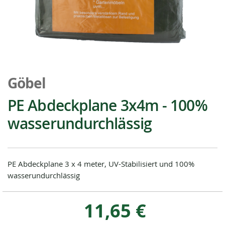
Zum
Anfang
Göbel
der
Bildgalerie
PE Abdeckplane 3x4m - 100%
springen
wasserundurchlässig
PE Abdeckplane 3 x 4 meter, UV-Stabilisiert und 100%
wasserundurchlässig
11,65 €