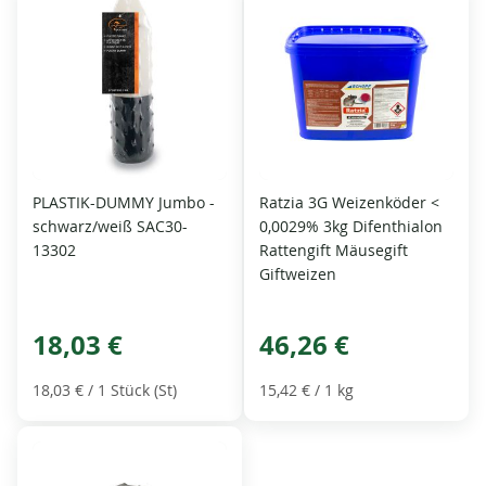
PLASTIK-DUMMY Jumbo -
Ratzia 3G Weizenköder <
schwarz/weiß SAC30-
0,0029% 3kg Difenthialon
13302
Rattengift Mäusegift
Giftweizen
18,03 €
46,26 €
18,03 €
/ 1 Stück (St)
15,42 €
/ 1 kg