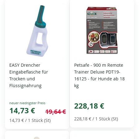
EASY Drencher
Petsafe - 900 m Remote
Eingabeflasche für
Trainer Deluxe PDT19-
Trocken und
16125 - für Hunde ab 18
Flüssignahrung
kg
Special
228,18 €
Price
14,73 €
19,64 €
228,18 €
/ 1 Stück (St)
14,73 €
/ 1 Stück (St)