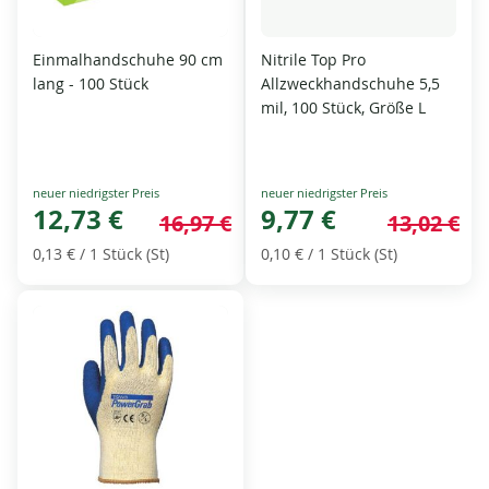
Einmalhandschuhe 90 cm
Nitrile Top Pro
lang - 100 Stück
Allzweckhandschuhe 5,5
mil, 100 Stück, Größe L
Special
Special
Price
12,73 €
Price
9,77 €
16,97 €
13,02 €
0,13 €
/ 1 Stück (St)
0,10 €
/ 1 Stück (St)