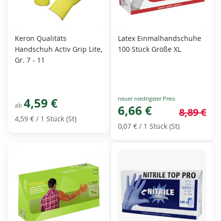
Keron Qualitäts
Latex Einmalhandschuhe
Handschuh Activ Grip Lite,
100 Stück Größe XL
Gr. 7 - 11
Special
4,59 €
ab
Price
6,66 €
8,89 €
4,59 €
/ 1 Stück (St)
0,07 €
/ 1 Stück (St)