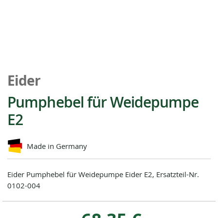
Zum
Anfang
Eider
der
Bildgalerie
Pumphebel für Weidepumpe
springen
E2
Made in Germany
Eider Pumphebel für Weidepumpe Eider E2, Ersatzteil-Nr.
0102-004