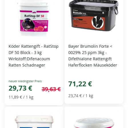
Köder Rattengift - RatStop
Bayer Brumolin Forte <
DF 50 Block - 3 kg
0029% 25 ppm 3kg -
Wirkstoff:Difenacoum
Difethialone Rattengift
Ratten Schadnager
Haferflocken Mäuseköder
Special
71,22 €
Price
29,73 €
39,63 €
23,74 €
/ 1 kg
11,89 €
/ 1 kg