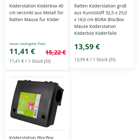
Köderstation Köderbox 40
Ratten Köderstation groß
cm verzinkt aus Metall für
aus Kunststoff 32,5 x 25,0
Ratten Mäuse für Köder
x 16,0 cm BORA BlocBox
Mäuse Köderstation
Köderbox Köderfalle
Special
13,59 €
Price
11,41 €
15,22 €
13,59 €
/ 1 Stück (St)
11,41 €
/ 1 Stück (St)
Köderstation BlocBox