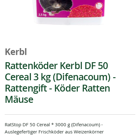
Zum
Anfang
Kerbl
der
Bildgalerie
Rattenköder Kerbl DF 50
springen
Cereal 3 kg (Difenacoum) -
Rattengift - Köder Ratten
Mäuse
RatStop DF 50 Cereal * 3000 g (Difenacoum) -
Auslegefertiger Frischköder aus Weizenkörner