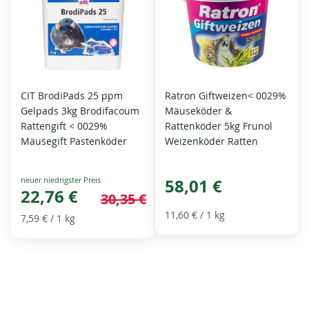
CIT BrodiPads 25 ppm
Ratron Giftweizen< 0029%
Gelpads 3kg Brodifacoum
Mäuseköder &
Rattengift < 0029%
Rattenköder 5kg Frunol
Mäusegift Pastenköder
Weizenköder Ratten
Special
58,01 €
Price
22,76 €
30,35 €
11,60 €
/ 1 kg
7,59 €
/ 1 kg