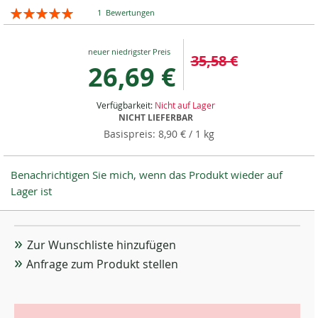
Bewertung:
1
Bewertungen
100
100
% of
Special
35,58 €
Price
26,69 €
Verfügbarkeit:
Nicht auf Lager
NICHT LIEFERBAR
8,90 €
/ 1 kg
Benachrichtigen Sie mich, wenn das Produkt wieder auf
Lager ist
Zur Wunschliste hinzufügen
Anfrage zum Produkt stellen