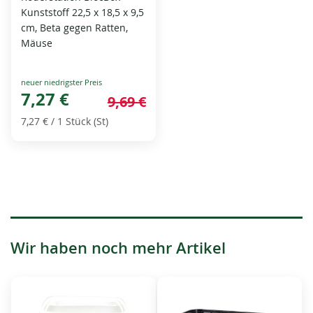
Kunststoff 22,5 x 18,5 x 9,5
cm, Beta gegen Ratten,
Mäuse
Special
Price
7,27 €
9,69 €
7,27 €
/ 1 Stück (St)
Wir haben noch mehr Artikel