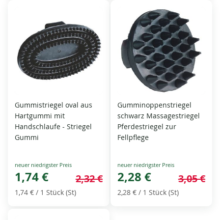
Gummistriegel oval aus
Gumminoppenstriegel
Hartgummi mit
schwarz Massagestriegel
Handschlaufe - Striegel
Pferdestriegel zur
Gummi
Fellpflege
Special
Special
Price
1,74 €
Price
2,28 €
2,32 €
3,05 €
1,74 €
/ 1 Stück (St)
2,28 €
/ 1 Stück (St)