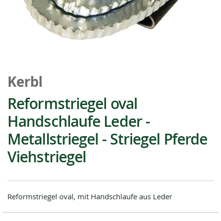
Zum
Anfang
Kerbl
der
Bildgalerie
Reformstriegel oval
springen
Handschlaufe Leder -
Metallstriegel - Striegel Pferde
Viehstriegel
Reformstriegel oval, mit Handschlaufe aus Leder