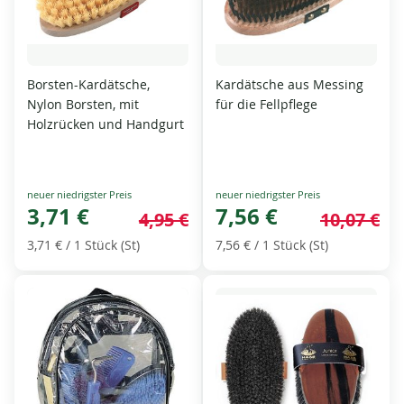
Borsten-Kardätsche,
Kardätsche aus Messing
Nylon Borsten, mit
für die Fellpflege
Holzrücken und Handgurt
Special
Special
Price
3,71 €
Price
7,56 €
4,95 €
10,07 €
3,71 €
/ 1 Stück (St)
7,56 €
/ 1 Stück (St)