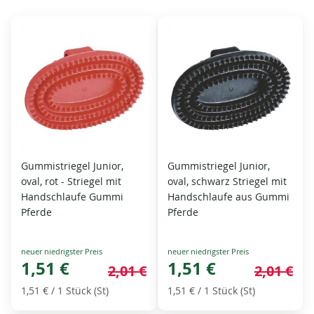
Gummistriegel Junior,
Gummistriegel Junior,
oval, rot - Striegel mit
oval, schwarz Striegel mit
Handschlaufe Gummi
Handschlaufe aus Gummi
Pferde
Pferde
Special
Special
Price
1,51 €
Price
1,51 €
2,01 €
2,01 €
1,51 €
/ 1 Stück (St)
1,51 €
/ 1 Stück (St)