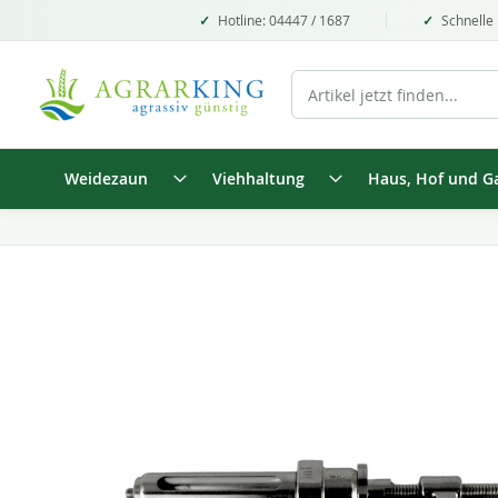
Hotline: 04447 / 1687
Schnelle 
Weidezaun
Viehhaltung
Haus, Hof und G
Zum
Ende
der
Bildgalerie
springen