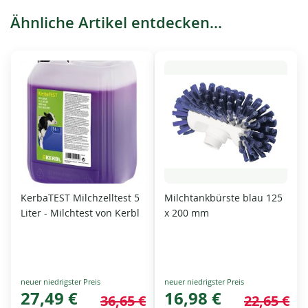
Ähnliche Artikel entdecken...
KerbaTEST Milchzelltest 5
Milchtankbürste blau 125
Liter - Milchtest von Kerbl
x 200 mm
Special
Special
Price
27,49 €
Price
16,98 €
36,65 €
22,65 €