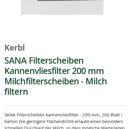
Zum
Anfang
Kerbl
der
Bildgalerie
SANA Filterscheiben
springen
Kannenvliesfilter 200 mm
Milchfilterscheiben - Milch
filtern
SANA Filterscheiben Kannenvliesfilter - 200 mm, 200 Blatt /
Karton Die geringere Flächendichte erlaubt einen besonders
schnellen Durchlauf der Milch, so dass mögliche Wartezeiten