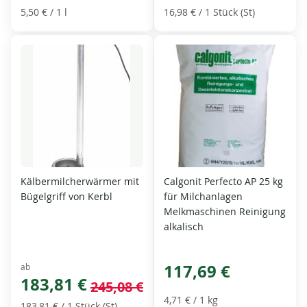
5,50 €
/ 1 l
16,98 €
/ 1 Stück (St)
Kälbermilcherwärmer mit
Calgonit Perfecto AP 25 kg
Bügelgriff von Kerbl
für Milchanlagen
Melkmaschinen Reinigung
alkalisch
117,69 €
ab
183,81 €
245,08 €
4,71 €
/ 1 kg
183,81 €
/ 1 Stück (St)