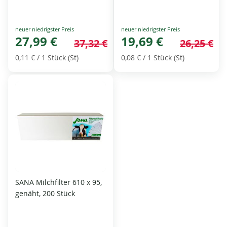
Special
Special
Price
27,99 €
Price
19,69 €
37,32 €
26,25 €
0,11 €
/ 1 Stück (St)
0,08 €
/ 1 Stück (St)
SANA Milchfilter 610 x 95,
genäht, 200 Stück