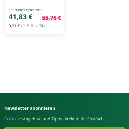
Special
Price
41,83 €
55,76 €
0,21 €
/ 1 Stück (St)
Newsletter abonnieren
Exklusive Angebote und Tipps direkt in Ihr Postfach.