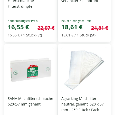
Filterschläuche
verzinkter Eisendraht
Filterstrümpfe
Special
Special
Price
16,55 €
Price
18,61 €
22,07 €
24,81 €
16,55 €
/ 1 Stück (St)
18,61 €
/ 1 Stück (St)
SANA Milchfilterschläuche
Agrarking Milchfilter
620x57 mm genäht
neutral, genäht, 620 x 57
mm - 250 Stück / Pack