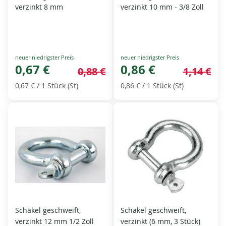
verzinkt 8 mm
verzinkt 10 mm - 3/8 Zoll
Special
Special
Price
0,67 €
Price
0,86 €
0,88 €
1,14 €
0,67 €
/ 1 Stück (St)
0,86 €
/ 1 Stück (St)
Schäkel geschweift,
Schäkel geschweift,
verzinkt 12 mm 1/2 Zoll
verzinkt (6 mm, 3 Stück)