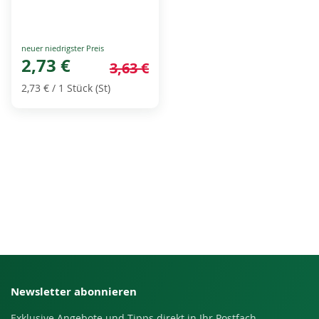
Special
Price
2,73 €
3,63 €
2,73 €
/ 1 Stück (St)
Newsletter abonnieren
Exklusive Angebote und Tipps direkt in Ihr Postfach.