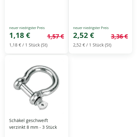
Special
Special
Price
1,18 €
Price
2,52 €
1,57 €
3,36 €
1,18 €
/ 1 Stück (St)
2,52 €
/ 1 Stück (St)
Schäkel geschweift
verzinkt 8 mm - 3 Stück