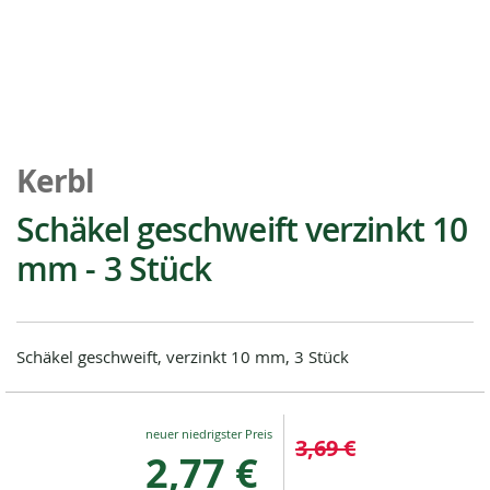
Zum
Anfang
Kerbl
der
Bildgalerie
Schäkel geschweift verzinkt 10
springen
mm - 3 Stück
Schäkel geschweift, verzinkt 10 mm, 3 Stück
Special
3,69 €
Price
2,77 €