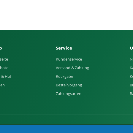
p
Service
U
seite
Kundenservice
N
bote
Versand & Zahlung
K
 & Hof
Rückgabe
K
ken
Bestellvorgang
B
Zahlungsarten
B
of und Garten.