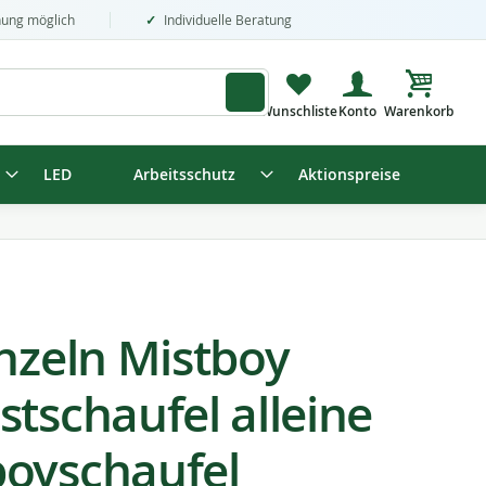
nung möglich
Individuelle Beratung
Mein Wa
LED
Arbeitsschutz
Aktionspreise
inzeln Mistboy
tschaufel alleine
oyschaufel