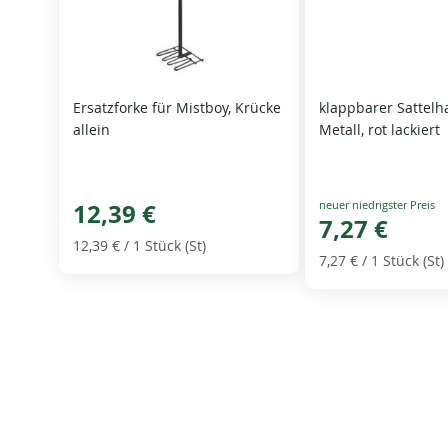
Ersatzforke für Mistboy, Krücke
klappbarer Sattelha
allein
Metall, rot lackiert
Special
12,39 €
Price
7,27 €
12,39 €
/ 1 Stück (St)
7,27 €
/ 1 Stück (St)