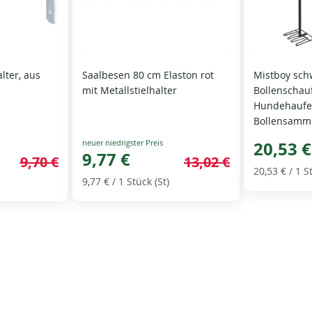
lter, aus
Saalbesen 80 cm Elaston rot
Mistboy sch
mit Metallstielhalter
Bollenschauf
Hundehaufen
Bollensamm
Special
20,53 €
Price
9,77 €
9,70 €
13,02 €
20,53 €
/ 1 S
9,77 €
/ 1 Stück (St)