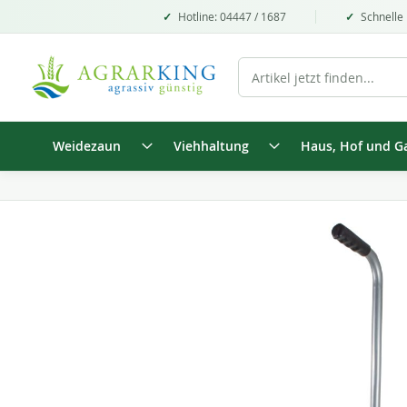
Hotline: 04447 / 1687
Schnelle 
Weidezaun
Viehhaltung
Haus, Hof und G
Zum
Ende
der
Bildgalerie
springen