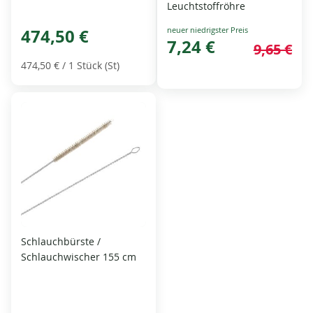
Leuchtstoffröhre
Special
474,50 €
Price
7,24 €
9,65 €
474,50 €
/ 1 Stück (St)
Schlauchbürste /
Schlauchwischer 155 cm