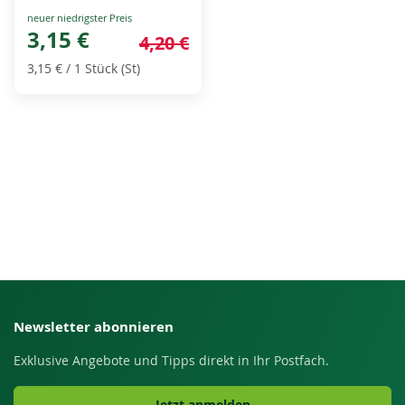
Special
Price
3,15 €
4,20 €
3,15 €
/ 1 Stück (St)
Newsletter abonnieren
Exklusive Angebote und Tipps direkt in Ihr Postfach.