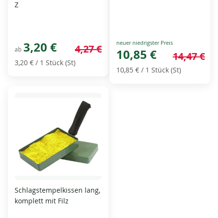
Z
Special
3,20 €
4,27 €
ab
Price
10,85 €
14,47 €
3,20 €
/ 1 Stück (St)
10,85 €
/ 1 Stück (St)
Schlagstempelkissen lang,
komplett mit Filz