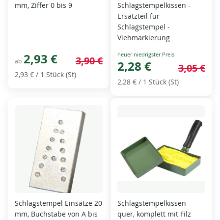
mm, Ziffer 0 bis 9
Schlagstempelkissen -
Ersatzteil für
Schlagstempel -
Viehmarkierung
Special
2,93 €
3,90 €
ab
Price
2,28 €
3,05 €
2,93 €
/ 1 Stück (St)
2,28 €
/ 1 Stück (St)
Schlagstempel Einsätze 20
Schlagstempelkissen
mm, Buchstabe von A bis
quer, komplett mit Filz