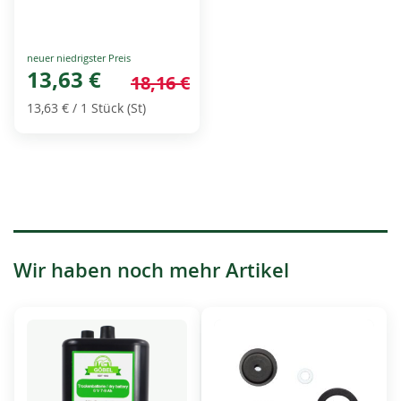
Special
Price
13,63 €
18,16 €
13,63 €
/ 1 Stück (St)
Wir haben noch mehr Artikel