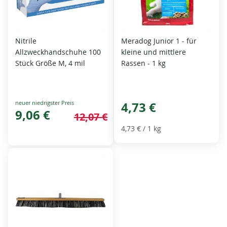
Nitrile
Meradog Junior 1 - für
Allzweckhandschuhe 100
kleine und mittlere
Stück Größe M, 4 mil
Rassen - 1 kg
Special
4,73 €
Price
9,06 €
12,07 €
4,73 €
/ 1 kg