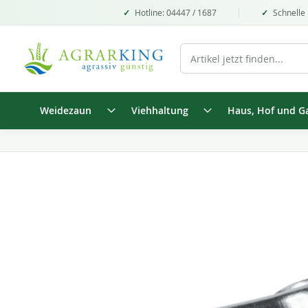
Hotline: 04447 / 1687
Schnelle 
Weidezaun
Viehhaltung
Haus, Hof und G
Zum
Ende
der
Bildgalerie
springen