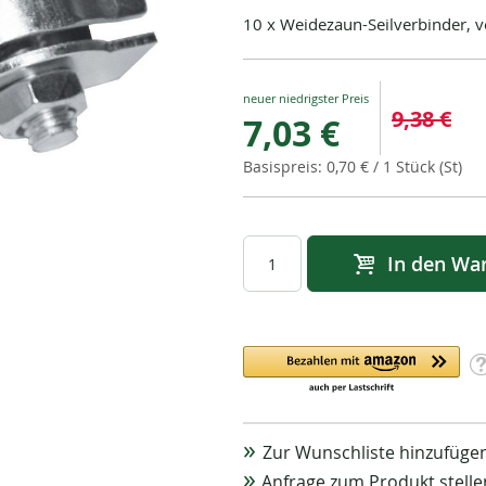
10 x Weidezaun-Seilverbinder, ve
Special
9,38 €
7,03 €
Price
0,70 €
/ 1 Stück (St)
In den Wa
Zur Wunschliste hinzufüge
Anfrage zum Produkt stelle