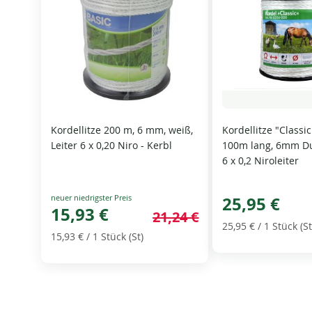
Kordellitze 200 m, 6 mm, weiß,
Kordellitze "Classic
Leiter 6 x 0,20 Niro - Kerbl
100m lang, 6mm D
6 x 0,2 Niroleiter
Special
25,95 €
Price
15,93 €
21,24 €
25,95 €
/ 1 Stück (St
15,93 €
/ 1 Stück (St)