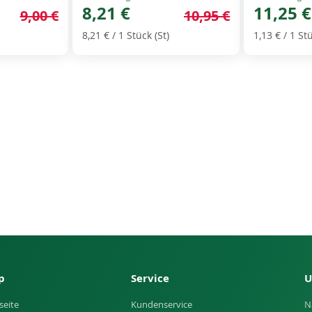
Price
8,21 €
Price
11,25 €
9,00 €
10,95 €
8,21 €
/ 1 Stück (St)
1,13 €
/ 1 Stü
p
Service
U
seite
Kundenservice
N