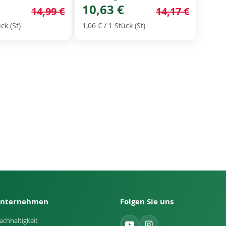
Price
10,63 €
14,99 €
14,17 €
ck (St)
1,06 €
/ 1 Stück (St)
nternehmen
Folgen Sie uns
achhaltigkeit