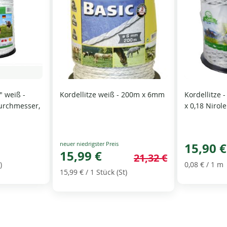
" weiß -
Kordellitze weiß - 200m x 6mm
Kordellitze 
urchmesser,
x 0,18 Nirole
Special
15,90 €
Price
15,99 €
21,32 €
)
0,08 €
/ 1 m
15,99 €
/ 1 Stück (St)