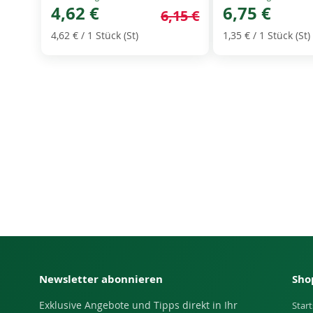
Price
4,62 €
Price
6,75 €
6,15 €
4,62 €
/ 1 Stück (St)
1,35 €
/ 1 Stück (St)
Newsletter abonnieren
Sho
Exklusive Angebote und Tipps direkt in Ihr
Start