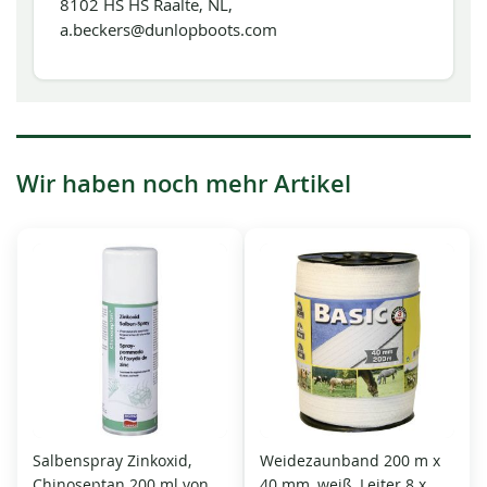
8102 HS HS Raalte, NL,
a.beckers@dunlopboots.com
Wir haben noch mehr Artikel
Salbenspray Zinkoxid,
Weidezaunband 200 m x
Chinoseptan 200 ml von
40 mm, weiß, Leiter 8 x