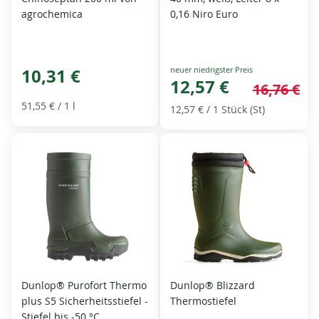
agrochemica
0,16 Niro Euro
Special
10,31 €
Price
12,57 €
16,76 €
51,55 €
/ 1 l
12,57 €
/ 1 Stück (St)
Dunlop® Purofort Thermo
Dunlop® Blizzard
plus S5 Sicherheitsstiefel -
Thermostiefel
Stiefel bis -50 °C