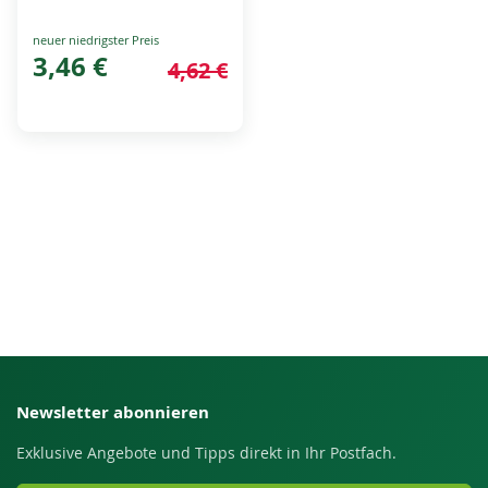
Special
Price
3,46 €
4,62 €
Newsletter abonnieren
Exklusive Angebote und Tipps direkt in Ihr Postfach.