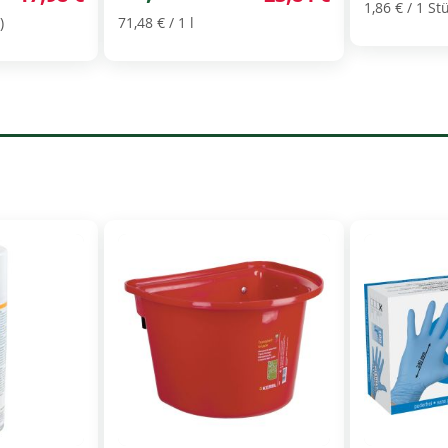
1,86 €
/ 1 Stü
)
71,48 €
/ 1 l