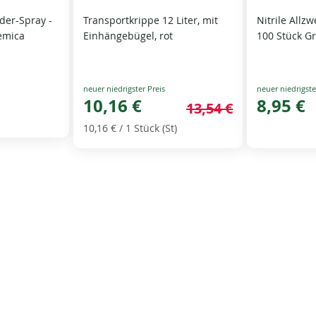
er-Spray -
Transportkrippe 12 Liter, mit
Nitrile All
emica
Einhängebügel, rot
100 Stück Gr
Special
Special
Price
10,16 €
Price
8,95 €
13,54 €
10,16 €
/ 1 Stück (St)