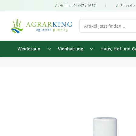
Hotline: 04447 / 1687
Schnelle 
Weidezaun
Viehhaltung
Haus, Hof und G
Zum
Ende
der
Bildgalerie
springen