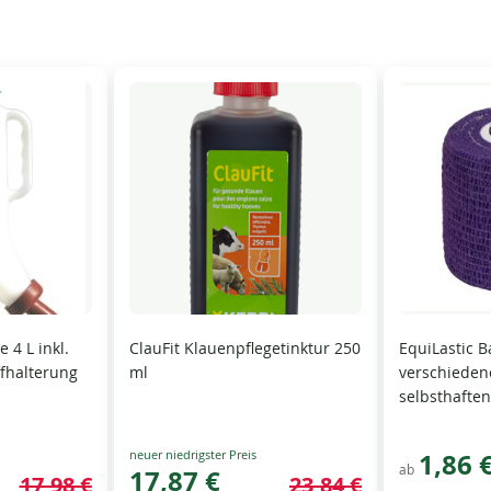
 4 L inkl.
ClauFit Klauenpflegetinktur 250
EquiLastic 
ffhalterung
ml
verschieden
selbsthaften
Special
1,86 
ab
Price
17,87 €
17,98 €
23,84 €