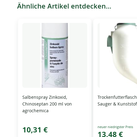
Ähnliche Artikel entdecken...
Salbenspray Zinkoxid,
Trockenfutterflasche
Chinoseptan 200 ml von
Sauger & Kunststo
agrochemica
Special
10,31 €
Price
13,48 €