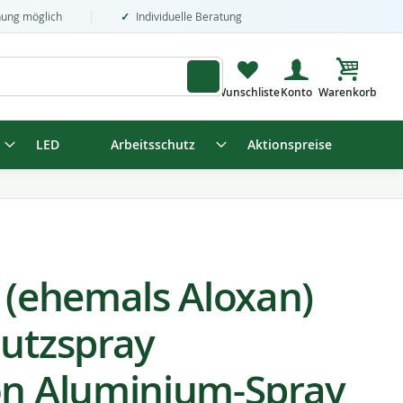
nung möglich
Individuelle Beratung
Mein Wa
LED
Arbeitsschutz
Aktionspreise
y (ehemals Aloxan)
hutzspray
on Aluminium-Spray