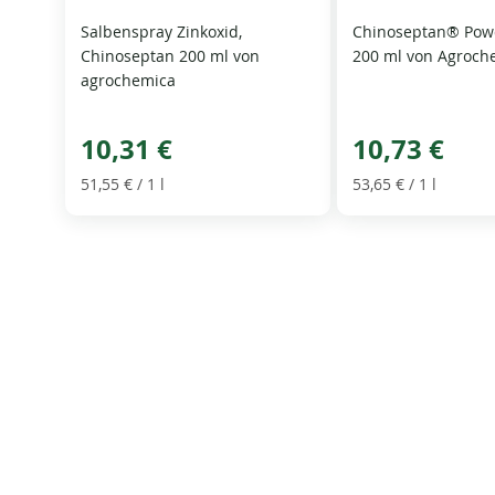
Salbenspray Zinkoxid,
Chinoseptan® Powd
Chinoseptan 200 ml von
200 ml von Agroch
agrochemica
10,31 €
10,73 €
51,55 €
/ 1 l
53,65 €
/ 1 l