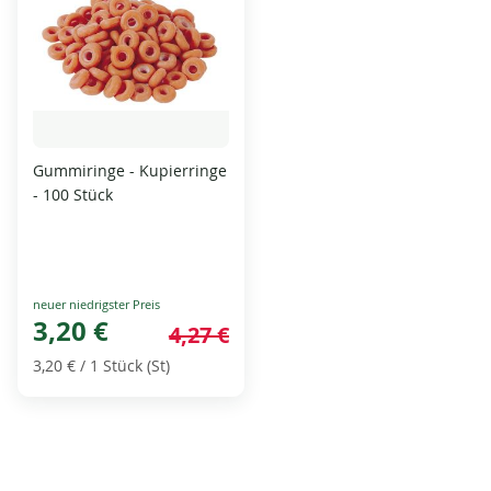
Gummiringe - Kupierringe
- 100 Stück
Special
Price
3,20 €
4,27 €
3,20 €
/ 1 Stück (St)