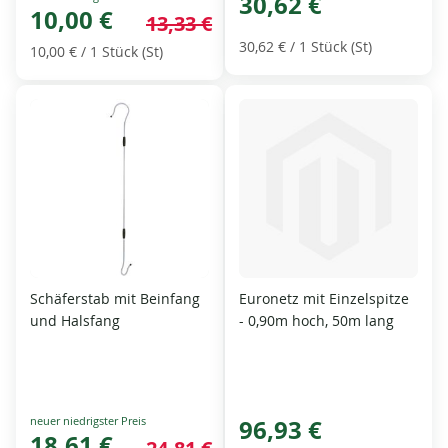
30,62 €
Price
10,00 €
13,33 €
30,62 €
/ 1 Stück (St)
10,00 €
/ 1 Stück (St)
Schäferstab mit Beinfang
Euronetz mit Einzelspitze
und Halsfang
- 0,90m hoch, 50m lang
Special
96,93 €
Price
18,61 €