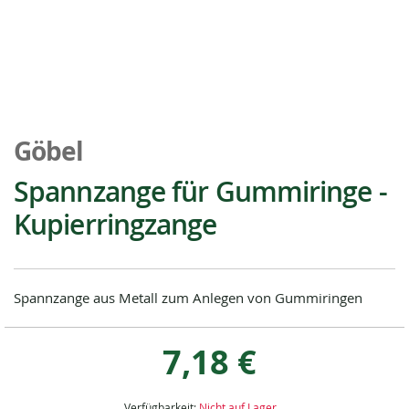
Zum
Anfang
Göbel
der
Bildgalerie
Spannzange für Gummiringe -
springen
Kupierringzange
Spannzange aus Metall zum Anlegen von Gummiringen
7,18 €
Verfügbarkeit:
Nicht auf Lager