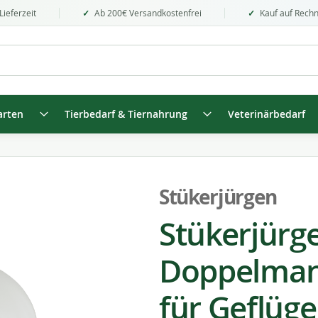
Lieferzeit
Ab 200€ Versandkostenfrei
Kauf auf Rech
arten
Tierbedarf & Tiernahrung
Veterinärbedarf
Stükerjürgen
Stükerjürg
Doppelmant
für Geflüge