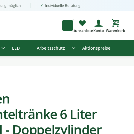
nung möglich
Individuelle Beratung
Mein Wa
LED
Arbeitsschutz
Aktionspreise
en
eltränke 6 Liter
l - Doppelzylinder