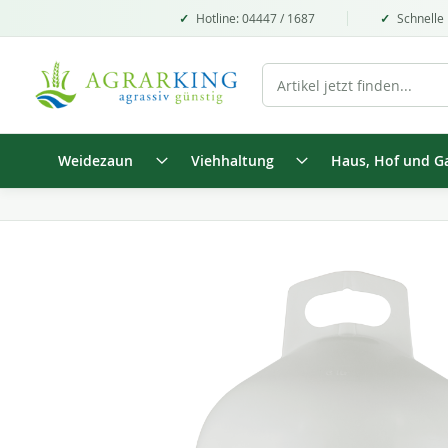
Hotline: 04447 / 1687
Schnelle 
Weidezaun
Viehhaltung
Haus, Hof und G
Zum
Ende
der
Bildgalerie
springen