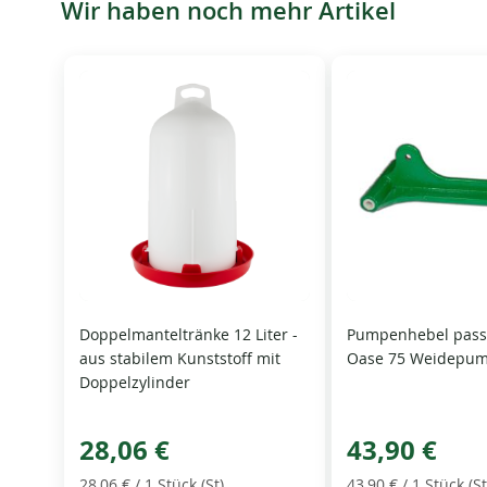
Wir haben noch mehr Artikel
Doppelmanteltränke 12 Liter -
Pumpenhebel pass
aus stabilem Kunststoff mit
Oase 75 Weidepu
Doppelzylinder
28,06 €
43,90 €
28,06 €
/ 1 Stück (St)
43,90 €
/ 1 Stück (St