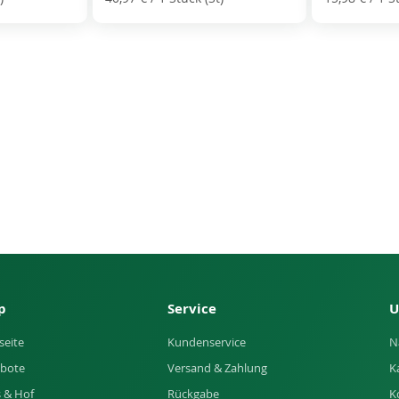
p
Service
U
seite
Kundenservice
N
bote
Versand & Zahlung
K
 & Hof
Rückgabe
K