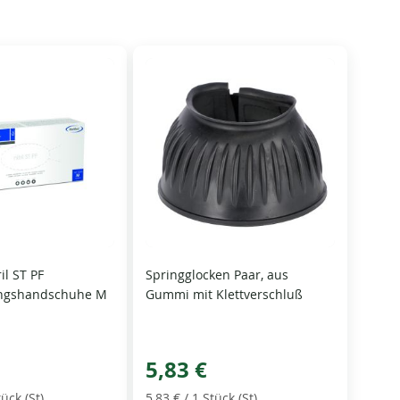
il ST PF
Springglocken Paar, aus
ngshandschuhe M
Gummi mit Klettverschluß
5,83 €
tück (St)
5,83 €
/ 1 Stück (St)