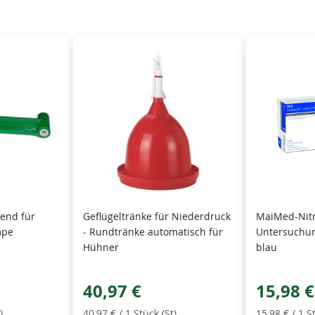
end für
Geflügeltränke für Niederdruck
MaiMed-Nitr
mpe
- Rundtränke automatisch für
Untersuchu
Hühner
blau
40,97 €
15,98 €
)
40,97 €
/ 1 Stück (St)
15,98 €
/ 1 S