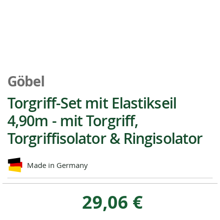
Zum
Anfang
Göbel
der
Bildgalerie
Torgriff-Set mit Elastikseil
springen
4,90m - mit Torgriff,
Torgriffisolator & Ringisolator
Made in Germany
29,06 €