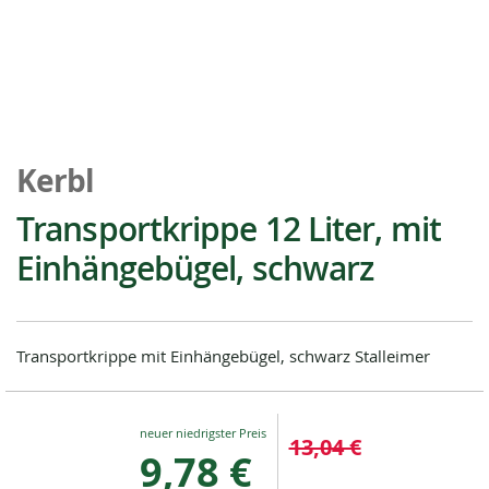
Zum
Anfang
Kerbl
der
Bildgalerie
Transportkrippe 12 Liter, mit
springen
Einhängebügel, schwarz
Transportkrippe mit Einhängebügel, schwarz Stalleimer
Special
13,04 €
Price
9,78 €