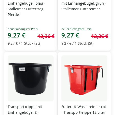
Einhängebügel, blau -
mit Einhängebügel, grün -
Stalleimer Futtertrog
Stalleimer Futtereimer
Pferde
Special
Special
Price
9,27 €
Price
9,27 €
12,36 €
12,36 €
9,27 €
/ 1 Stück (St)
9,27 €
/ 1 Stück (St)
Transportkrippe mit
Futter- & Wassereimer rot
Einhängebügel &
- Transportkrippe 12 Liter