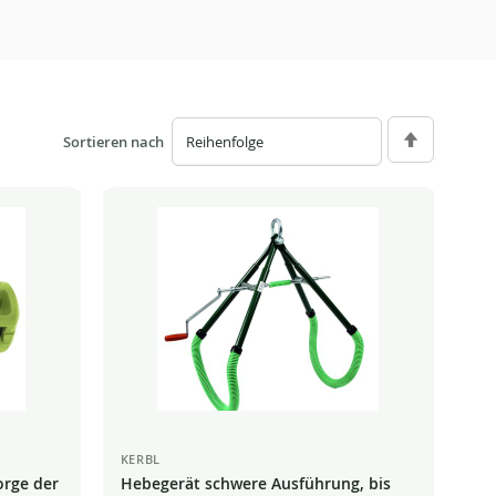
Sortieren nach
Absteigend
sortieren
KERBL
orge der
Hebegerät schwere Ausführung, bis