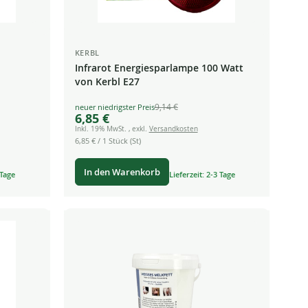
KERBL
Infrarot Energiesparlampe 100 Watt
von Kerbl E27
9,14 €
Special
6,85 €
Price
Inkl. 19% MwSt.
,
exkl.
Versandkosten
6,85 €
/ 1 Stück (St)
In den Warenkorb
 Tage
Lieferzeit: 2-3 Tage