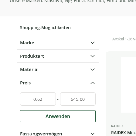
Unsere Marken: Mastavit, NJP, Eutra, Schmidt, Eimü und Milk
Shopping-Möglichkeiten
Artikel
1
-
36
v
Marke
Produktart
Material
Preis
-
Anwenden
RAIDEX
RAIDEX Milch
Fassungsvermögen