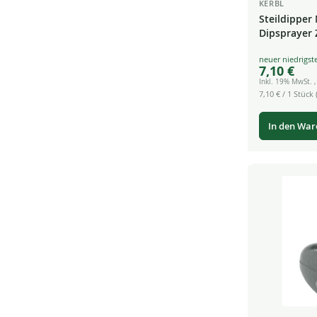
KERBL
Steildipper
Dipsprayer 
Special
7,10 €
Price
Inkl. 19% MwSt.
7,10 €
/ 1 Stück (
In den Wa