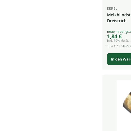
KERBL
Melkblindst
Dreistrich
Special
1,84 €
Price
Inkl. 19% MwSt.
1,84 €
/ 1 Stück (
In den Wa