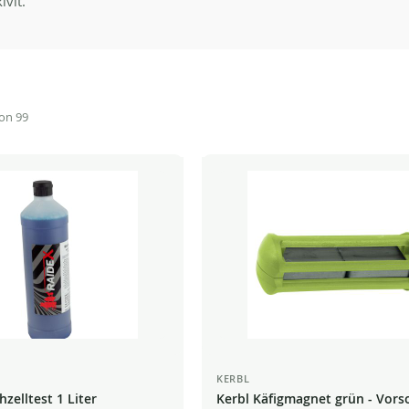
ivit.
on
99
KERBL
zelltest 1 Liter
Kerbl Käfigmagnet grün - Vors