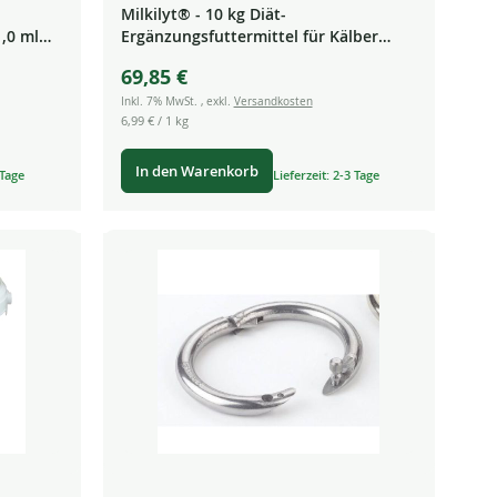
Milkilyt® - 10 kg Diät-
,0 ml
Ergänzungsfuttermittel für Kälber
Lämmer Ziegenlämmer Fohlen
69,85 €
Inkl. 7% MwSt.
,
exkl.
Versandkosten
6,99 €
/ 1 kg
In den Warenkorb
 Tage
Lieferzeit: 2-3 Tage