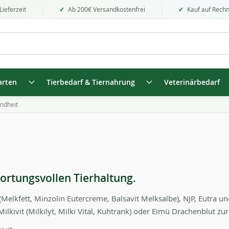
Lieferzeit
Ab 200€ Versandkostenfrei
Kauf auf Rech
arten
Tierbedarf & Tiernahrung
Veterinärbedarf
ndheit
wortungsvollen Tierhaltung.
Melkfett, Minzolin Eutercreme, Balsavit Melksalbe), NJP, Eutra 
lkivit (Milkilyt, Milki Vital, Kuhtrank) oder Eimü Drachenblut zu