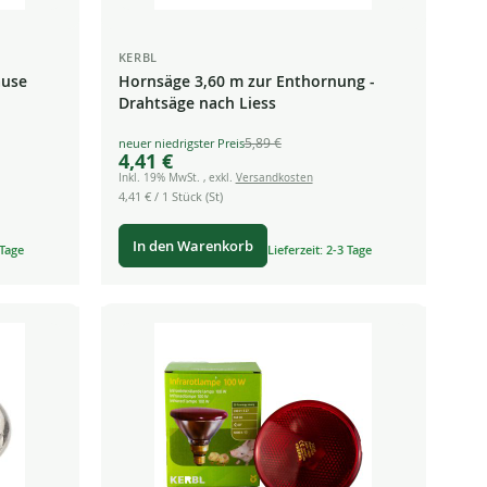
KERBL
ause
Hornsäge 3,60 m zur Enthornung -
Drahtsäge nach Liess
5,89 €
Special
4,41 €
Price
Inkl. 19% MwSt.
,
exkl.
Versandkosten
4,41 €
/ 1 Stück (St)
In den Warenkorb
 Tage
Lieferzeit: 2-3 Tage