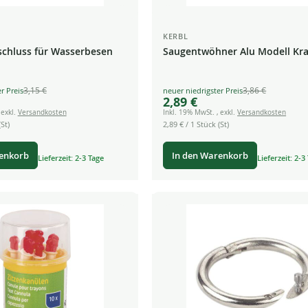
KERBL
chluss für Wasserbesen
Saugentwöhner Alu Modell Kr
3,15 €
3,86 €
Special
2,89 €
Price
,
exkl.
Versandkosten
Inkl. 19% MwSt.
,
exkl.
Versandkosten
St)
2,89 €
/ 1 Stück (St)
renkorb
In den Warenkorb
Lieferzeit: 2-3 Tage
Lieferzeit: 2-3