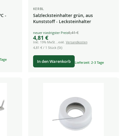
KERBL
VC -
Salzlecksteinhalter grün, aus
Kunststoff - Lecksteinhalter
6,41 €
Special
4,81 €
Price
Inkl. 19% MwSt.
,
exkl.
Versandkosten
4,81 €
/ 1 Stück (St)
 Tage
In den Warenkorb
Lieferzeit: 2-3 Tage