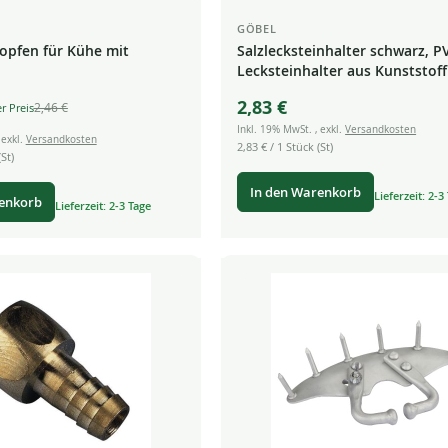
GÖBEL
opfen für Kühe mit
Salzlecksteinhalter schwarz, P
Lecksteinhalter aus Kunststoff
2,83 €
2,46 €
Inkl. 19% MwSt.
,
exkl.
Versandkosten
,
exkl.
Versandkosten
2,83 €
/ 1 Stück (St)
St)
In den Warenkorb
Lieferzeit: 2-3
renkorb
Lieferzeit: 2-3 Tage