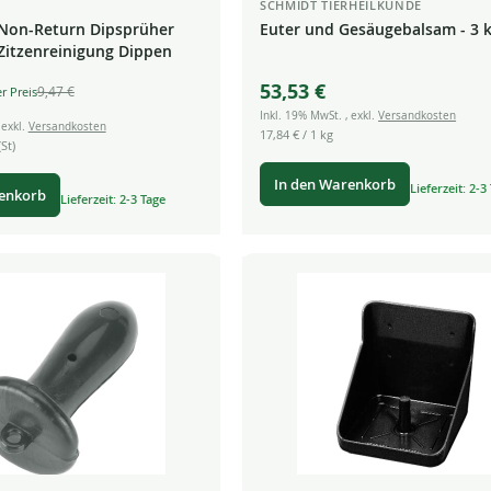
SCHMIDT TIERHEILKUNDE
 Non-Return Dipsprüher
Euter und Gesäugebalsam - 3 
Zitzenreinigung Dippen
53,53 €
9,47 €
Inkl. 19% MwSt.
,
exkl.
Versandkosten
,
exkl.
Versandkosten
17,84 €
/ 1 kg
St)
In den Warenkorb
Lieferzeit: 2-3
renkorb
Lieferzeit: 2-3 Tage