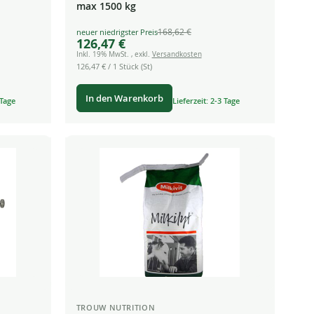
max 1500 kg
168,62 €
Special
126,47 €
Price
Inkl. 19% MwSt.
,
exkl.
Versandkosten
126,47 €
/ 1 Stück (St)
In den Warenkorb
 Tage
Lieferzeit: 2-3 Tage
TROUW NUTRITION