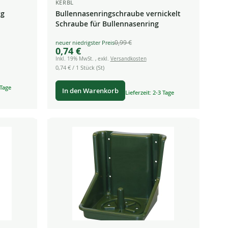
KERBL
kg
Bullennasenringschraube vernickelt
Schraube für Bullennasenring
0,99 €
Special
0,74 €
Price
Inkl. 19% MwSt.
,
exkl.
Versandkosten
0,74 €
/ 1 Stück (St)
 Tage
In den Warenkorb
Lieferzeit: 2-3 Tage