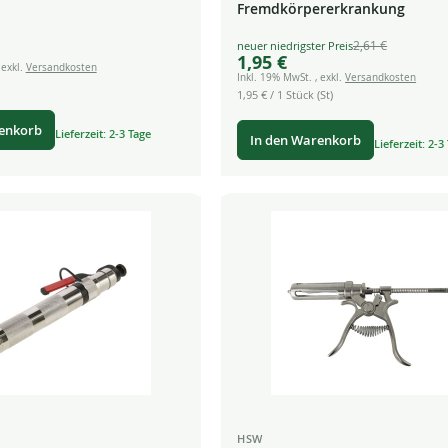
Fremdkörpererkrankung
2,61 €
Special
1,95 €
Price
,
exkl.
Versandkosten
Inkl. 19% MwSt.
,
exkl.
Versandkosten
1,95 €
/ 1 Stück (St)
renkorb
Lieferzeit: 2-3 Tage
In den Warenkorb
Lieferzeit: 2-3
HSW