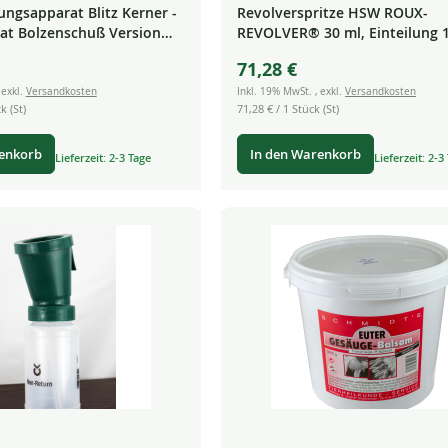
ngsapparat Blitz Kerner -
Revolverspritze HSW ROUX-
at Bolzenschuß Version
REVOLVER® 30 ml, Einteilung 1
schussgerät Turbocut
Gewinde-Ansatz
71,28 €
,
exkl.
Versandkosten
Inkl. 19% MwSt.
,
exkl.
Versandkosten
k (St)
71,28 €
/ 1 Stück (St)
renkorb
In den Warenkorb
Lieferzeit: 2-3 Tage
Lieferzeit: 2-3