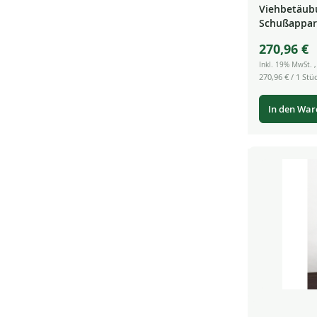
Viehbetäubu
Schußappar
2019 Bolzen
270,96 €
Inkl. 19% MwSt.
270,96 €
/ 1 Stüc
In den Wa