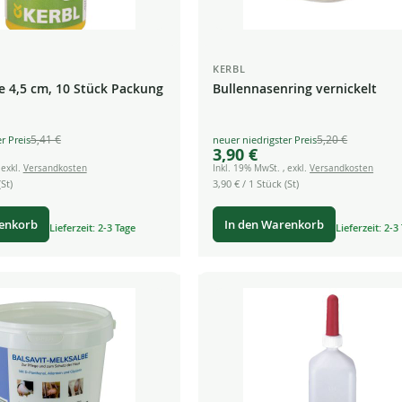
KERBL
e 4,5 cm, 10 Stück Packung
Bullennasenring vernickelt
5,41 €
5,20 €
Special
3,90 €
Price
,
exkl.
Versandkosten
Inkl. 19% MwSt.
,
exkl.
Versandkosten
St)
3,90 €
/ 1 Stück (St)
renkorb
In den Warenkorb
Lieferzeit: 2-3 Tage
Lieferzeit: 2-3