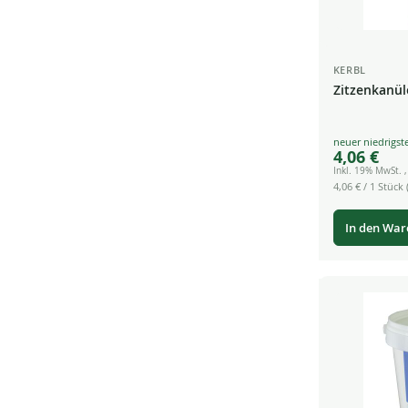
KERBL
Zitzenkanül
Special
4,06 €
Price
Inkl. 19% MwSt.
4,06 €
/ 1 Stück (
In den Wa