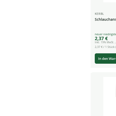
KERBL
Schlauchans
Special
2,37 €
Price
Inkl. 19% MwSt.
2,37 €
/ 1 Stück (
In den Wa