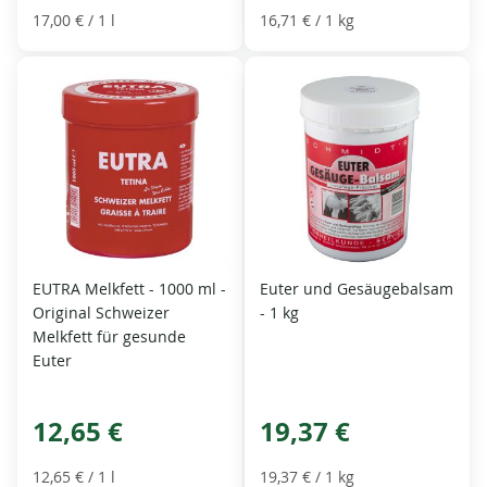
17,00 €
/ 1 l
16,71 €
/ 1 kg
EUTRA Melkfett - 1000 ml -
Euter und Gesäugebalsam
Original Schweizer
- 1 kg
Melkfett für gesunde
Euter
12,65 €
19,37 €
12,65 €
/ 1 l
19,37 €
/ 1 kg