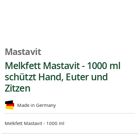
Zum
Anfang
Mastavit
der
Bildgalerie
Melkfett Mastavit - 1000 ml
springen
schützt Hand, Euter und
Zitzen
Made in Germany
Melkfett Mastavit - 1000 ml