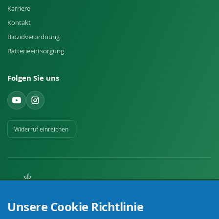
Karriere
Kontakt
Biozidverordnung
Batterieentsorgung
Folgen Sie uns
Widerruf einreichen
Ihr Fachhandel für Landwirtschaft, Viehhaltung, Haus, Hof und Garten.
Unsere Cookie Richtlinie