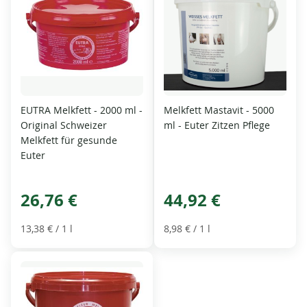
EUTRA Melkfett - 2000 ml -
Melkfett Mastavit - 5000
Original Schweizer
ml - Euter Zitzen Pflege
Melkfett für gesunde
Euter
26,76 €
44,92 €
13,38 €
/ 1 l
8,98 €
/ 1 l