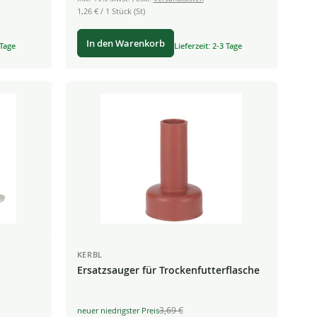
1,26 €
/ 1 Stück (St)
In den Warenkorb
 Tage
Lieferzeit: 2-3 Tage
KERBL
Ersatzsauger für Trockenfutterflasche
3,69 €
Special