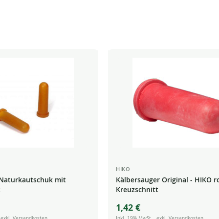
HIKO
Naturkautschuk mit
Kälbersauger Original - HIKO r
z
Kreuzschnitt
1,42 €
,
exkl.
Versandkosten
Inkl. 19% MwSt.
,
exkl.
Versandkosten