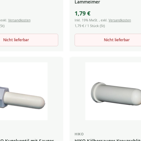
Lammeimer
1,79 €
,
exkl.
Versandkosten
Inkl. 19% MwSt.
,
exkl.
Versandkosten
St)
1,79 €
/ 1 Stück (St)
Nicht lieferbar
Nicht lieferbar
HIKO
KO Kugelventil mit Sauger
HIKO Kälbersauger Kreuzschlitz