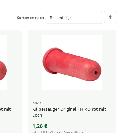
Sortieren nach
Absteigend
sortieren
HIKO
ot mit
Kälbersauger Original - HIKO rot mit
Loch
1,26 €
Inkl. 19% MwSt.
,
exkl.
Versandkosten