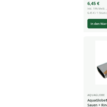
6,45 €
Inkl. 19% MwSt.
6,45 €
/ 1 Stück (
In den Wa
AQUAGLOBE
AquaGlobe® 
Sauen + Rind