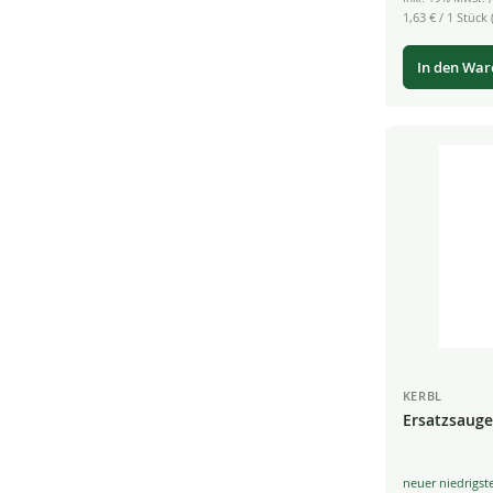
1,63 €
/ 1 Stück (
In den Wa
KERBL
Ersatzsaug
Special