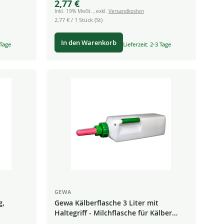
2,77 €
Price
Inkl. 19% MwSt.
,
exkl.
Versandkosten
2,77 €
/ 1 Stück (St)
In den Warenkorb
 Tage
Lieferzeit: 2-3 Tage
GEWA
g,
Gewa Kälberflasche 3 Liter mit
Haltegriff - Milchflasche für Kälber
Tränke Calf drencher