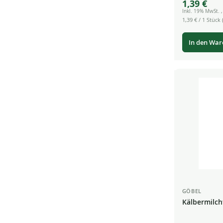
1,39 €
Price
Inkl. 19% MwSt.
1,39 €
/ 1 Stück (
In den Wa
GÖBEL
Kälbermilch