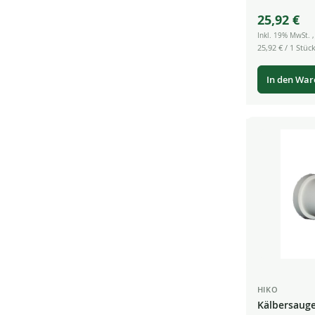
25,92 €
Inkl. 19% MwSt.
25,92 €
/ 1 Stück
In den Wa
HIKO
Kälbersauge