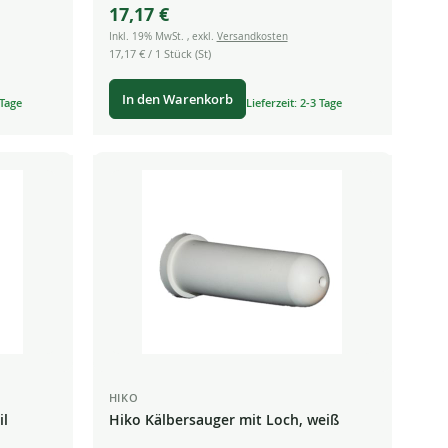
17,17 €
Inkl. 19% MwSt.
,
exkl.
Versandkosten
17,17 €
/ 1 Stück (St)
In den Warenkorb
 Tage
Lieferzeit: 2-3 Tage
HIKO
il
Hiko Kälbersauger mit Loch, weiß