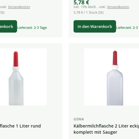
5,78 €
Price
,
exkl.
Versandkosten
Inkl. 19% MwSt.
,
exkl.
Versandkosten
St)
5,78 €
/ 1 Stück (St)
renkorb
In den Warenkorb
Lieferzeit: 2-3 Tage
Lieferzeit: 2-3
GEWA
flasche 1 Liter rund
Kälbermilchflasche 2 Liter ecki
komplett mit Sauger