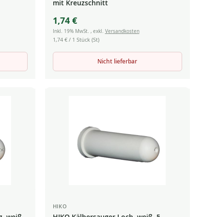
mit Kreuzschnitt
1,74 €
Inkl. 19% MwSt.
,
exkl.
Versandkosten
1,74 €
/ 1 Stück (St)
Nicht lieferbar
HIKO
, weiß,
HIKO Kälbersauger Loch, weiß, 5