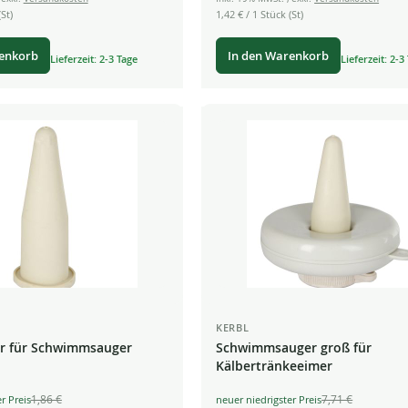
St)
1,42 €
/ 1 Stück (St)
renkorb
In den Warenkorb
Lieferzeit: 2-3 Tage
Lieferzeit: 2-3
KERBL
er für Schwimmsauger
Schwimmsauger groß für
Kälbertränkeeimer
1,86 €
7,71 €
Special