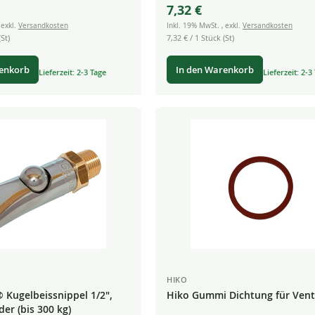
7,32 €
,
exkl.
Versandkosten
Inkl. 19% MwSt.
,
exkl.
Versandkosten
St)
7,32 €
/ 1 Stück (St)
renkorb
In den Warenkorb
Lieferzeit: 2-3 Tage
Lieferzeit: 2-3
HIKO
Kugelbeissnippel 1/2",
Hiko Gummi Dichtung für Vent
er (bis 300 kg)