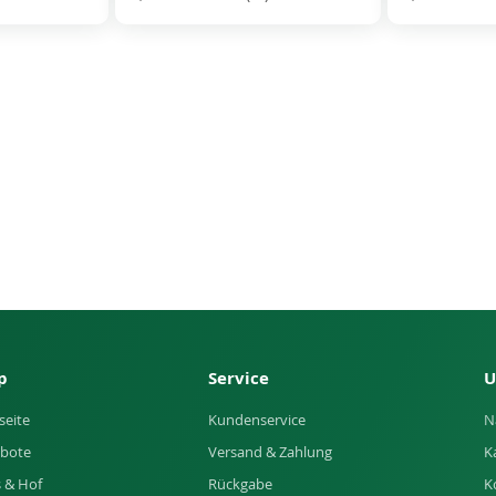
p
Service
U
seite
Kundenservice
N
bote
Versand & Zahlung
K
 & Hof
Rückgabe
K