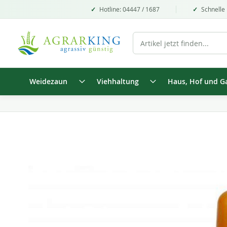
Hotline: 04447 / 1687
Schnelle 
Weidezaun
Viehhaltung
Haus, Hof und G
Zum
Ende
der
Bildgalerie
springen