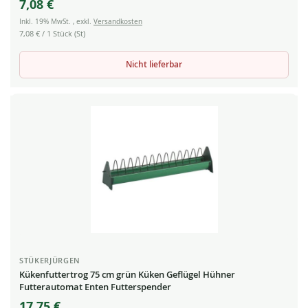
7,08 €
Inkl. 19% MwSt.
,
exkl.
Versandkosten
7,08 €
/ 1 Stück (St)
Nicht lieferbar
STÜKERJÜRGEN
Kükenfuttertrog 75 cm grün Küken Geflügel Hühner
Futterautomat Enten Futterspender
17,75 €