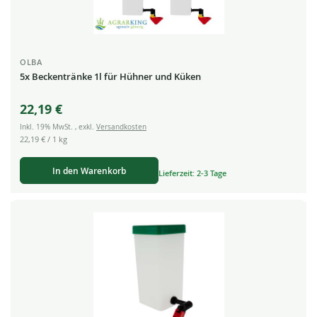
OLBA
5x Beckentränke 1l für Hühner und Küken
22,19 €
Inkl. 19% MwSt.
,
exkl.
Versandkosten
22,19 €
/ 1 kg
In den Warenkorb
Lieferzeit: 2-3 Tage