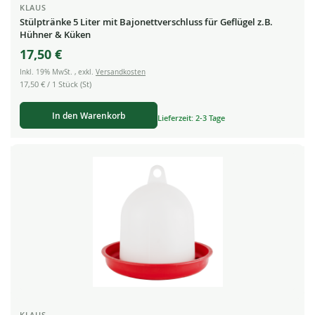
KLAUS
Stülptränke 5 Liter mit Bajonettverschluss für Geflügel z.B.
Hühner & Küken
17,50 €
Inkl. 19% MwSt.
,
exkl.
Versandkosten
17,50 €
/ 1 Stück (St)
In den Warenkorb
Lieferzeit: 2-3 Tage
KLAUS