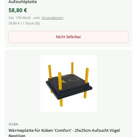
Aufzuchtplatte
58,80 €
Inkl. 19% MwSt.
,
exkl.
Versandkosten
58,80 €
/ 1 Stück (St)
Nicht lieferbar
OLBA
Wärmeplatte für Küken 'Comfort' - 25x25cm Aufzucht Vögel
Reptilien