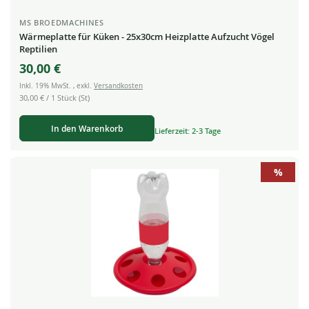
MS BROEDMACHINES
Wärmeplatte für Küken - 25x30cm Heizplatte Aufzucht Vögel
Reptilien
30,00 €
Inkl. 19% MwSt.
,
exkl.
Versandkosten
30,00 €
/ 1 Stück (St)
In den Warenkorb
Lieferzeit: 2-3 Tage
%