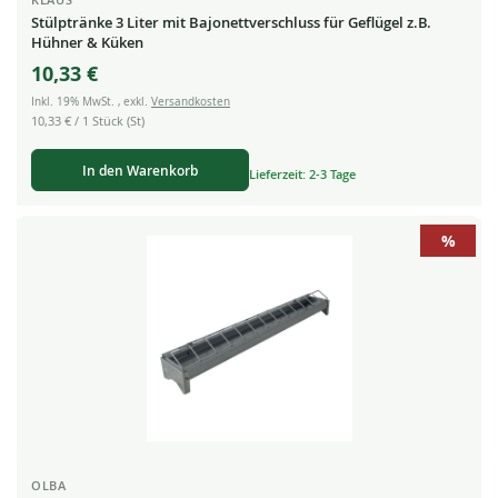
Stülptränke 3 Liter mit Bajonettverschluss für Geflügel z.B.
Hühner & Küken
10,33 €
Inkl. 19% MwSt.
,
exkl.
Versandkosten
10,33 €
/ 1 Stück (St)
In den Warenkorb
Lieferzeit: 2-3 Tage
%
OLBA