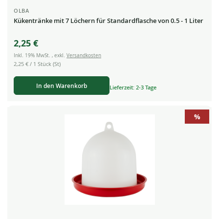
OLBA
Kükentränke mit 7 Löchern für Standardflasche von 0.5 - 1 Liter
2,25 €
Inkl. 19% MwSt.
,
exkl.
Versandkosten
2,25 €
/ 1 Stück (St)
In den Warenkorb
Lieferzeit: 2-3 Tage
%