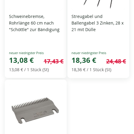
Schweinebremse,
Streugabel und
Rohrlänge 60 cm nach
Ballengabel 3 Zinken, 28 x
"Schöttle" zur Bändigung
21 mit Dülle
Special
Special
Price
13,08 €
Price
18,36 €
17,43 €
24,48 €
13,08 €
/ 1 Stück (St)
18,36 €
/ 1 Stück (St)