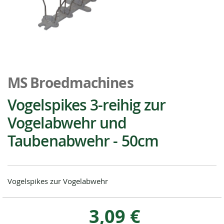
Zum
Anfang
MS Broedmachines
der
Bildgalerie
Vogelspikes 3-reihig zur
springen
Vogelabwehr und
Taubenabwehr - 50cm
Vogelspikes zur Vogelabwehr
3,09 €