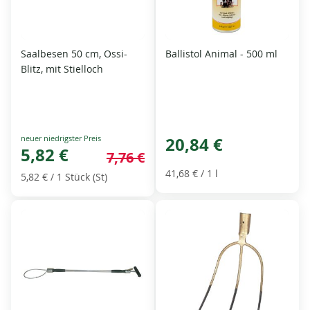
Saalbesen 50 cm, Ossi-
Ballistol Animal - 500 ml
Blitz, mit Stielloch
Special
20,84 €
Price
5,82 €
7,76 €
41,68 €
/ 1 l
5,82 €
/ 1 Stück (St)