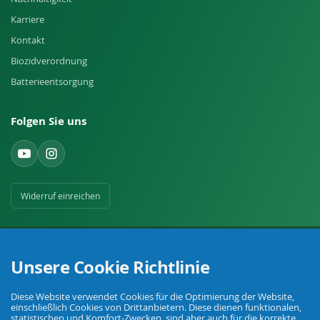
Karriere
Kontakt
Biozidverordnung
Batterieentsorgung
Folgen Sie uns
Widerruf einreichen
Unsere Cookie Richtlinie
Diese Website verwendet Cookies für die Optimierung der Website,
Ihr Fachhandel für Landwirtschaft, Viehhaltung, Haus, Hof und Garten.
einschließlich Cookies von Drittanbietern. Diese dienen funktionalen,
statistischen und Komfort-Zwecken, sind aber auch für die korrekte