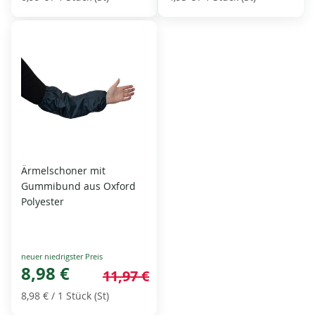
Ärmelschoner mit
Gummibund aus Oxford
Polyester
Special
Price
8,98 €
11,97 €
8,98 €
/ 1 Stück (St)