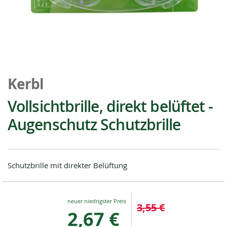
Zum
Anfang
Kerbl
der
Bildgalerie
Vollsichtbrille, direkt belüftet -
springen
Augenschutz Schutzbrille
Schutzbrille mit direkter Belüftung
Special
3,55 €
Price
2,67 €