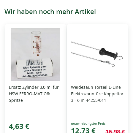
Wir haben noch mehr Artikel
Ersatz Zylinder 3,0 ml für
Weidezaun Torseil E-Line
HSW FERRO-MATIC®
Elektrozauntüre Koppeltor
Spritze
3 - 6 m 44255/011
Special
4,63 €
Price
12,73 €
16,98 €