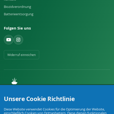
Biozidverordnung
Batterieentsorgung
Folgen Sie uns
Widerruf einreichen
Ihr Fachhandel für Landwirtschaft, Viehhaltung, Haus, Hof und Garten.
Unsere Cookie Richtlinie
Diese Website verwendet Cookies für die Optimierung der Website,
© Agrarking. Alle Rechte vorbehalten.
einschließlich Cookies von Drittanbietern. Diese dienen funktionalen,