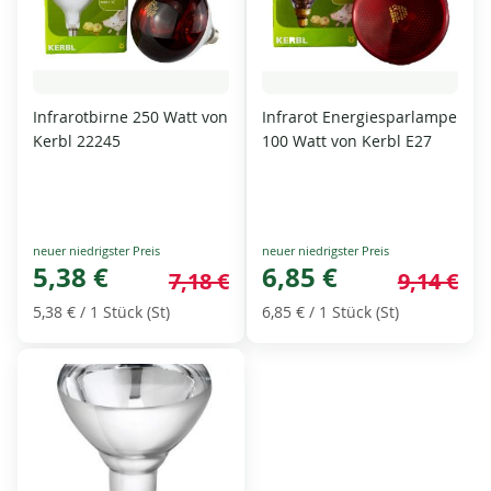
Infrarotbirne 250 Watt von
Infrarot Energiesparlampe
Kerbl 22245
100 Watt von Kerbl E27
Special
Special
Price
5,38 €
Price
6,85 €
7,18 €
9,14 €
5,38 €
/ 1 Stück (St)
6,85 €
/ 1 Stück (St)