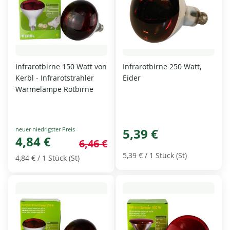
Infrarotbirne 150 Watt von
Infrarotbirne 250 Watt,
Kerbl - Infrarotstrahler
Eider
Wärmelampe Rotbirne
Special
5,39 €
Price
4,84 €
6,46 €
5,39 €
/ 1 Stück (St)
4,84 €
/ 1 Stück (St)