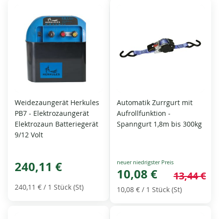
Weidezaungerät Herkules
Automatik Zurrgurt mit
PB7 - Elektrozaungerät
Aufrollfunktion -
Elektrozaun Batteriegerät
Spanngurt 1,8m bis 300kg
9/12 Volt
Special
240,11 €
Price
10,08 €
13,44 €
240,11 €
/ 1 Stück (St)
10,08 €
/ 1 Stück (St)