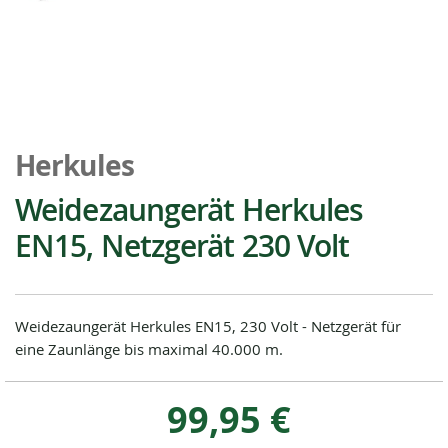
Zum
Anfang
Herkules
der
Bildgalerie
Weidezaungerät Herkules
springen
EN15, Netzgerät 230 Volt
Weidezaungerät Herkules EN15, 230 Volt - Netzgerät für
eine Zaunlänge bis maximal 40.000 m.
99,95 €