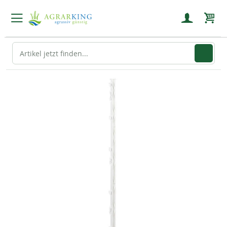
Mein
Zum
Ende
der
Bildgalerie
springen