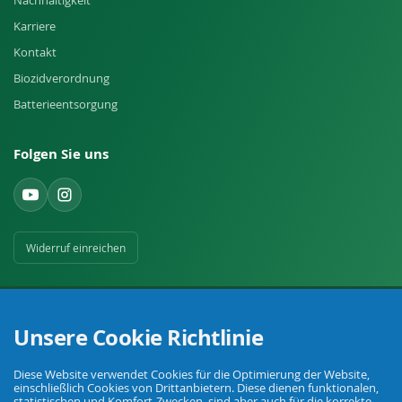
Nachhaltigkeit
Karriere
Kontakt
Biozidverordnung
Batterieentsorgung
Folgen Sie uns
Widerruf einreichen
Unsere Cookie Richtlinie
Diese Website verwendet Cookies für die Optimierung der Website,
Ihr Fachhandel für Landwirtschaft, Viehhaltung, Haus, Hof und Garten.
einschließlich Cookies von Drittanbietern. Diese dienen funktionalen,
statistischen und Komfort-Zwecken, sind aber auch für die korrekte