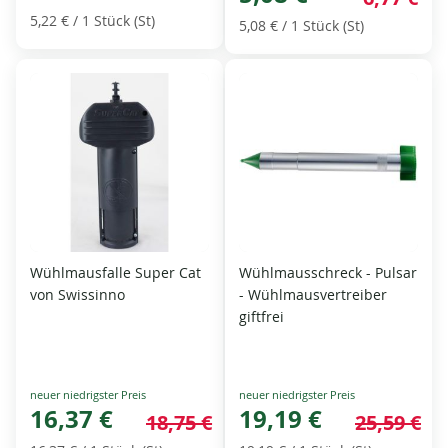
5,22 €
/ 1 Stück (St)
5,08 €
/ 1 Stück (St)
Wühlmausfalle Super Cat
Wühlmausschreck - Pulsar
von Swissinno
- Wühlmausvertreiber
giftfrei
Special
Special
Price
16,37 €
Price
19,19 €
18,75 €
25,59 €