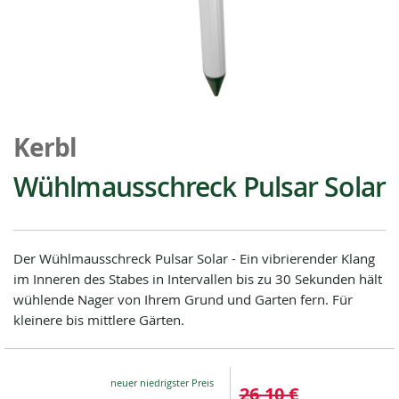
Zum
Anfang
Kerbl
der
Bildgalerie
Wühlmausschreck Pulsar Solar
springen
Der Wühlmausschreck Pulsar Solar - Ein vibrierender Klang
im Inneren des Stabes in Intervallen bis zu 30 Sekunden hält
wühlende Nager von Ihrem Grund und Garten fern. Für
kleinere bis mittlere Gärten.
Special
26,10 €
Price