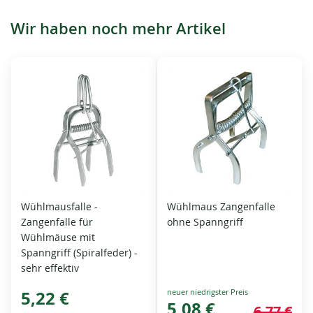
Wir haben noch mehr Artikel
Wühlmausfalle -
Wühlmaus Zangenfalle
Zangenfalle für
ohne Spanngriff
Wühlmäuse mit
Spanngriff (Spiralfeder) -
sehr effektiv
Special
5,22 €
Price
5,08 €
6,77 €