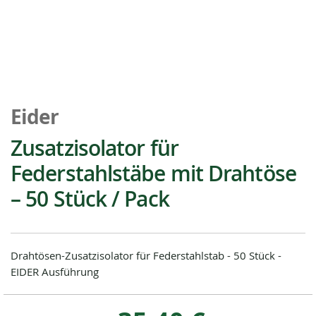
Zum
Anfang
Eider
der
Bildgalerie
Zusatzisolator für
springen
Federstahlstäbe mit Drahtöse
– 50 Stück / Pack
Drahtösen-Zusatzisolator für Federstahlstab - 50 Stück -
EIDER Ausführung