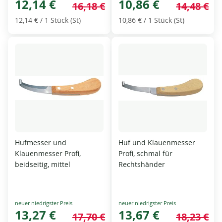
Price
12,14 €
Price
10,86 €
16,18 €
14,48 €
12,14 €
/ 1 Stück (St)
10,86 €
/ 1 Stück (St)
Hufmesser und
Huf und Klauenmesser
Klauenmesser Profi,
Profi, schmal für
beidseitig, mittel
Rechtshänder
Special
Special
Price
13,27 €
Price
13,67 €
17,70 €
18,23 €