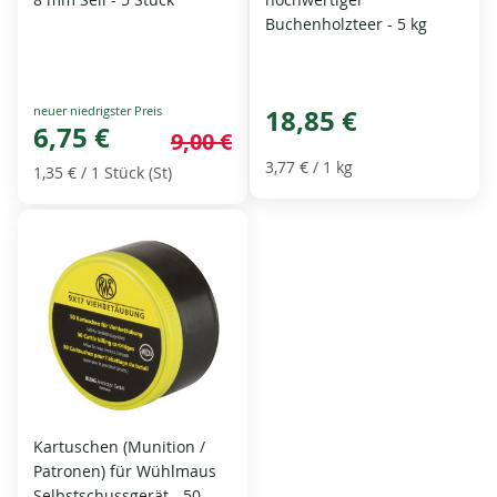
Buchenholzteer - 5 kg
Special
18,85 €
Price
6,75 €
9,00 €
3,77 €
/ 1 kg
1,35 €
/ 1 Stück (St)
Kartuschen (Munition /
Patronen) für Wühlmaus
Selbstschussgerät - 50