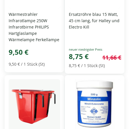
Wärmestrahler
Ersatzröhre blau 15 Watt,
Infrarotlampe 250W
45 cm lang, für Halley und
Infrarotbirne PHILIPS
Electro Kill
Hartglaslampe
Wärmelampe Ferkellampe
Special
9,50 €
Price
8,75 €
11,66 €
9,50 €
/ 1 Stück (St)
8,75 €
/ 1 Stück (St)