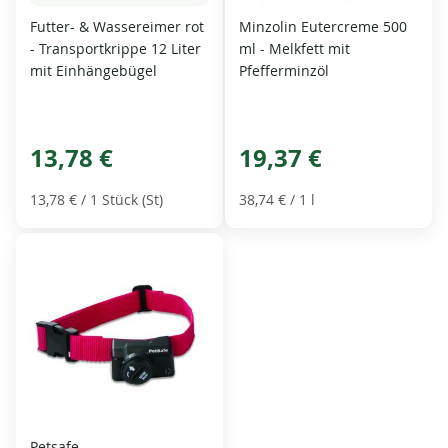
Futter- & Wassereimer rot
Minzolin Eutercreme 500
- Transportkrippe 12 Liter
ml - Melkfett mit
mit Einhängebügel
Pfefferminzöl
13,78 €
19,37 €
13,78 €
/ 1 Stück (St)
38,74 €
/ 1 l
Petsafe