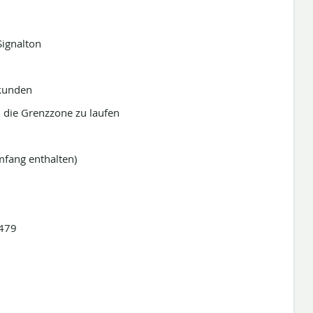
Signalton
ekunden
h die Grenzzone zu laufen
mfang enthalten)
3479