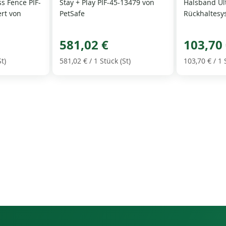
s Fence PIF-
Stay + Play PIF-45-13479 von
Halsband Ult
rt von
PetSafe
Rückhaltesy
581,02 €
103,70
St)
581,02 €
/ 1 Stück (St)
103,70 €
/ 1 