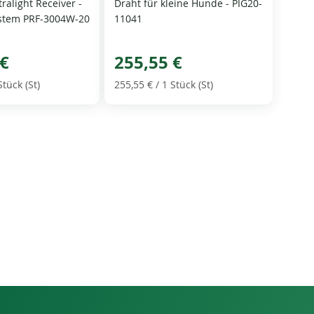
ralight Receiver -
Draht für kleine Hunde - PIG20-
stem PRF-3004W-20
11041
 €
255,55 €
Stück (St)
255,55 €
/ 1 Stück (St)