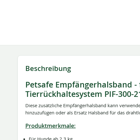
springen
Beschreibung
Petsafe Empfängerhalsband - 
Tierrückhaltesystem PIF-300-2
Diese zusätzliche Empfängerhalsband kann verwend
hinzuzufügen oder als Ersatz Halsband für das drahtl
Produktmerkmale:
Für Hunde ab 2,3 kg