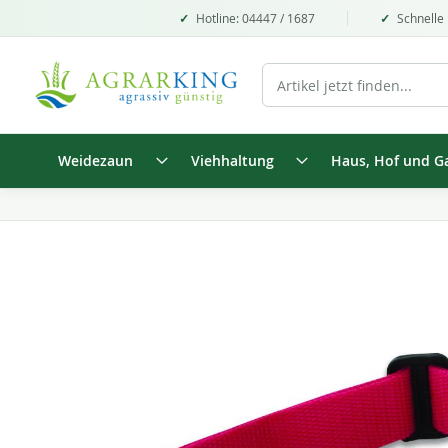
Hotline: 04447 / 1687
Schnelle 
Weidezaun
Viehhaltung
Haus, Hof und G
Zum
Ende
der
Bildgalerie
springen