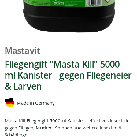
Zum
Anfang
Mastavit
der
Bildgalerie
Fliegengift "Masta-Kill" 5000
springen
ml Kanister - gegen Fliegeneier
& Larven
Made in Germany
Masta-Kill Fliegengift 5000ml Kanister - effektives Insektizid
gegen Fliegen, Mücken, Spinnen und weitere Insekten &
Schädlinge