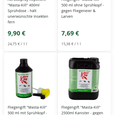
"Masta-Kill" 400ml
500 ml ohne Sprühkopf -
Sprühdose - hält
gegen Fliegeneier &
unerwünschte Insekten
Larven
fern
9,90 €
7,69 €
24,75 €
/ 1 l
15,38 €
/ 1 l
Fliegengift "Masta-Kill"
Fliegengift "Masta-Kill"
500 ml mit Sprühkopf -
2500ml Kanister - gegen