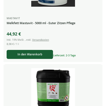
MASTAVIT
Melkfett Mastavit - 5000 ml - Euter Zitzen Pflege
44,92 €
Inkl. 19% MwSt.
,
exkl.
Versandkosten
8,98 €
/ 1 l
In den Warenkorb
Lieferzeit: 2-3 Tage