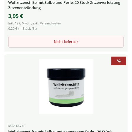
Wollzitzenstifte mit Salbe und Perle, 20 Stück Zitzenverletzung
Zitzenentzündung
3,95 €
Inkl. 19% MwSt.
,
exkl.
Versandkosten
0,20 €
/ 1 Stück (St)
Nicht lieferbar
%
MASTAVIT
Wollzitzenstifte mit Salbe und gebogenem Ende - 20 Stück