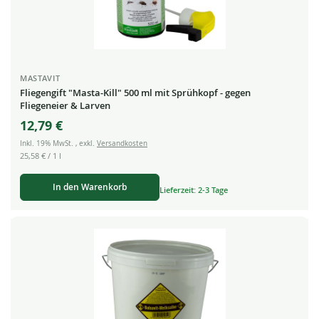
MASTAVIT
Fliegengift "Masta-Kill" 500 ml mit Sprühkopf - gegen
Fliegeneier & Larven
12,79 €
Inkl. 19% MwSt.
,
exkl.
Versandkosten
25,58 €
/ 1 l
In den Warenkorb
Lieferzeit: 2-3 Tage