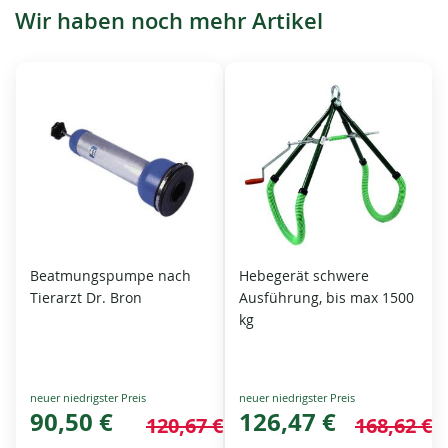
Wir haben noch mehr Artikel
Beatmungspumpe nach
Hebegerät schwere
Tierarzt Dr. Bron
Ausführung, bis max 1500
kg
Special
Special
Price
90,50 €
Price
126,47 €
120,67 €
168,62 €