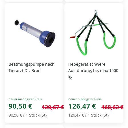
Beatmungspumpe nach
Hebegerät schwere
Tierarzt Dr. Bron
Ausführung, bis max 1500
kg
Special
Special
Price
90,50 €
Price
126,47 €
120,67 €
168,62 €
90,50 €
/ 1 Stück (St)
126,47 €
/ 1 Stück (St)