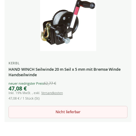
KERBL
HAND WINCH Seilwinde 20 m Seil x 5 mm mit Bremse Winde
Handseilwinde
62,77 €
Special
47,08 €
Price
Inkl. 19% MwSt.
,
exkl.
Versandkosten
47,08 €
/ 1 Stück (St)
Nicht lieferbar