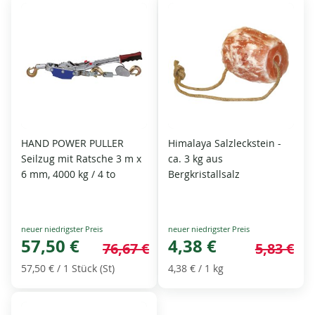
HAND POWER PULLER
Himalaya Salzleckstein -
Seilzug mit Ratsche 3 m x
ca. 3 kg aus
6 mm, 4000 kg / 4 to
Bergkristallsalz
Special
Special
Price
57,50 €
Price
4,38 €
76,67 €
5,83 €
57,50 €
/ 1 Stück (St)
4,38 €
/ 1 kg