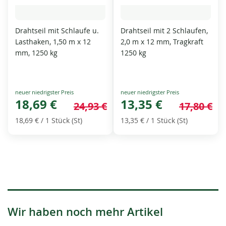
Drahtseil mit Schlaufe u.
Drahtseil mit 2 Schlaufen,
Lasthaken, 1,50 m x 12
2,0 m x 12 mm, Tragkraft
mm, 1250 kg
1250 kg
Special
Special
Price
18,69 €
Price
13,35 €
24,93 €
17,80 €
18,69 €
/ 1 Stück (St)
13,35 €
/ 1 Stück (St)
Wir haben noch mehr Artikel