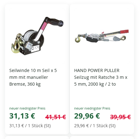
Seilwinde 10 m Seil x 5
HAND POWER PULLER
mm mit manueller
Seilzug mit Ratsche 3 m x
Bremse, 360 kg
5 mm, 2000 kg / 2 to
Special
Special
Price
31,13 €
Price
29,96 €
41,51 €
39,95 €
31,13 €
/ 1 Stück (St)
29,96 €
/ 1 Stück (St)