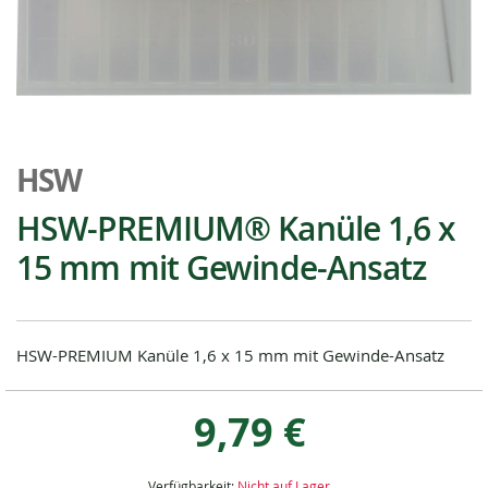
Zum
Anfang
HSW
der
Bildgalerie
HSW-PREMIUM® Kanüle 1,6 x
springen
15 mm mit Gewinde-Ansatz
HSW-PREMIUM Kanüle 1,6 x 15 mm mit Gewinde-Ansatz
9,79 €
Verfügbarkeit:
Nicht auf Lager