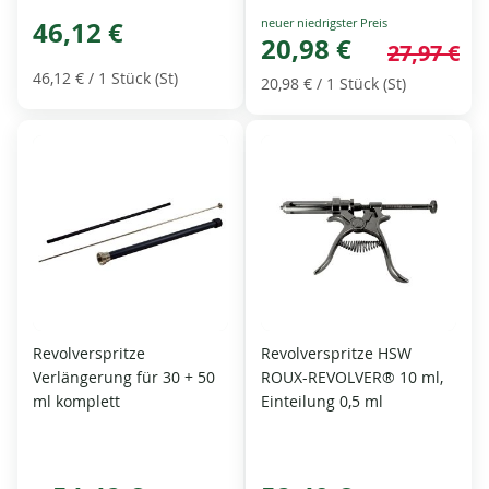
Special
46,12 €
Price
20,98 €
27,97 €
46,12 €
/ 1 Stück (St)
20,98 €
/ 1 Stück (St)
Revolverspritze
Revolverspritze HSW
Verlängerung für 30 + 50
ROUX-REVOLVER® 10 ml,
ml komplett
Einteilung 0,5 ml