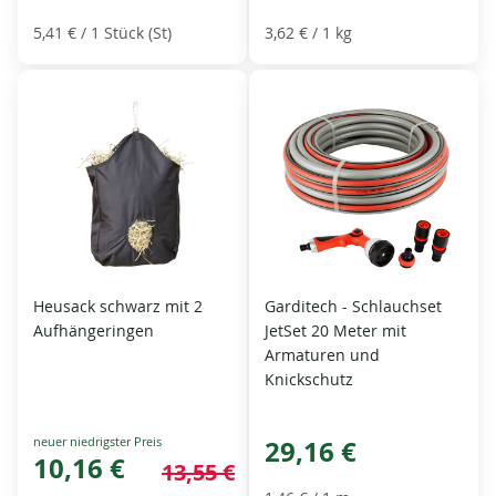
5,41 €
/ 1 Stück (St)
3,62 €
/ 1 kg
Heusack schwarz mit 2
Garditech - Schlauchset
Aufhängeringen
JetSet 20 Meter mit
Armaturen und
Knickschutz
Special
29,16 €
Price
10,16 €
13,55 €