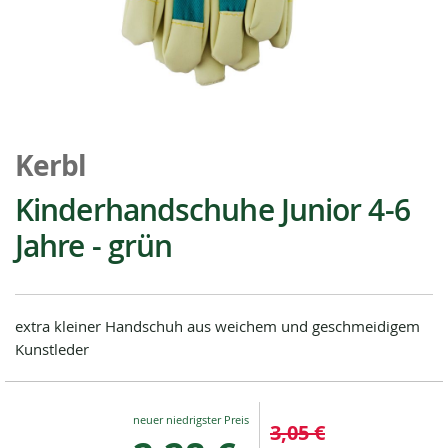
Zum
Anfang
Kerbl
der
Bildgalerie
Kinderhandschuhe Junior 4-6
springen
Jahre - grün
extra kleiner Handschuh aus weichem und geschmeidigem
Kunstleder
Special
3,05 €
Price