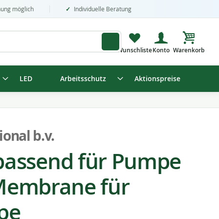
nung möglich
Individuelle Beratung
Mein Wa
LED
Arbeitsschutz
Aktionspreise
ional b.v.
assend für Pumpe
 Membrane für
pe