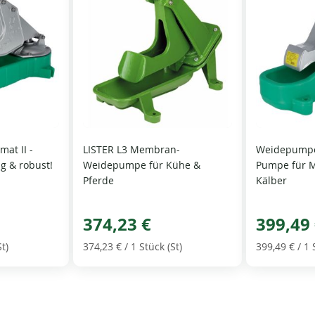
at II -
LISTER L3 Membran-
Weidepumpe
ig & robust!
Weidepumpe für Kühe &
Pumpe für 
Pferde
Kälber
374,23 €
399,49
St)
374,23 €
/ 1 Stück (St)
399,49 €
/ 1 