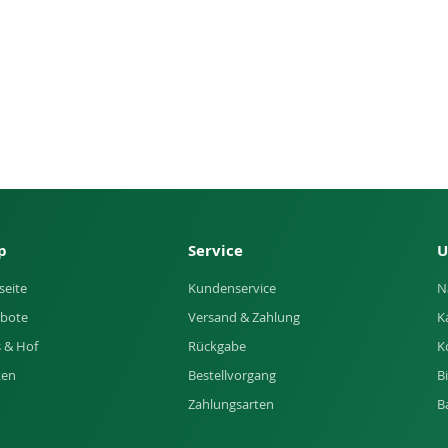
p
Service
U
seite
Kundenservice
N
bote
Versand & Zahlung
K
 & Hof
Rückgabe
K
ken
Bestellvorgang
B
Zahlungsarten
B