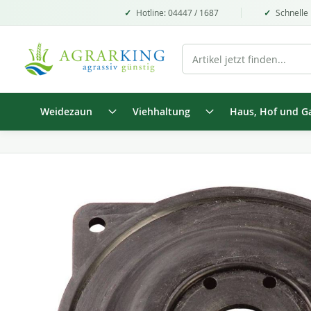
Hotline: 04447 / 1687
Schnelle 
Weidezaun
Viehhaltung
Haus, Hof und G
Zum
Ende
der
Bildgalerie
springen