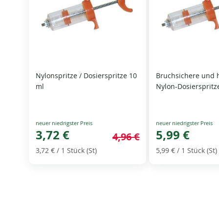
Nylonspritze / Dosierspritze 10
Bruchsichere und 
ml
Nylon-Dosierspritz
Special
Special
Price
3,72 €
Price
5,99 €
4,96 €
3,72 €
/ 1 Stück (St)
5,99 €
/ 1 Stück (St)