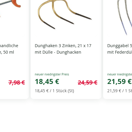
handliche
Dunghaken 3 Zinken, 21 x 17
Dunggabel 5 
e, 50 ml
mit Dülle - Dunghacken
mit Federdü
Special
Special
Price
18,45 €
Price
21,59 €
7,98 €
24,59 €
18,45 €
/ 1 Stück (St)
21,59 €
/ 1 S