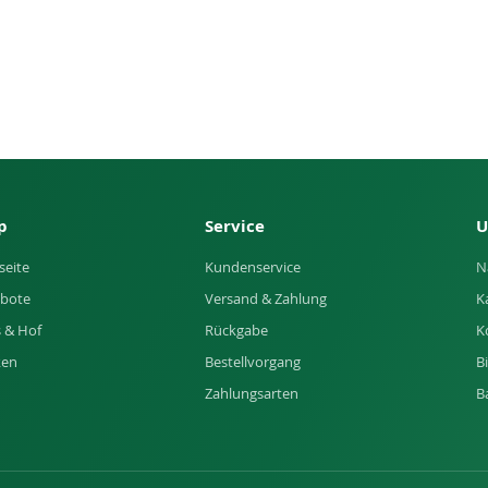
p
Service
U
seite
Kundenservice
N
bote
Versand & Zahlung
K
 & Hof
Rückgabe
K
ken
Bestellvorgang
B
Zahlungsarten
B