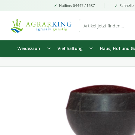
Hotline: 04447 / 1687
Schnelle 
Weidezaun
Viehhaltung
Haus, Hof und G
Zum
Ende
der
Bildgalerie
springen