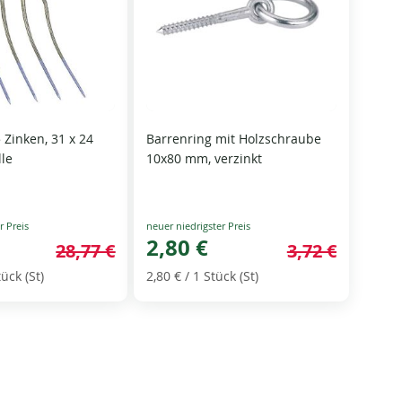
Zinken, 31 x 24
Barrenring mit Holzschraube
lle
10x80 mm, verzinkt
Special
Price
2,80 €
28,77 €
3,72 €
tück (St)
2,80 €
/ 1 Stück (St)