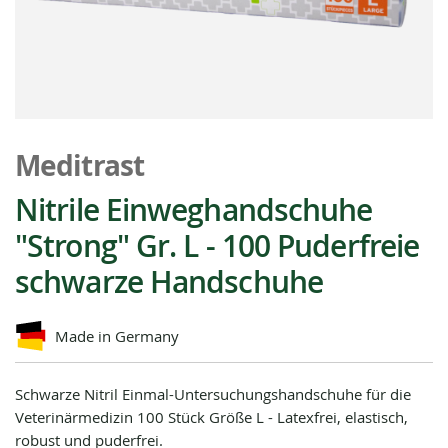
Zum
Anfang
Meditrast
der
Bildgalerie
Nitrile Einweghandschuhe
springen
"Strong" Gr. L - 100 Puderfreie
schwarze Handschuhe
Made in Germany
Schwarze Nitril Einmal-Untersuchungshandschuhe für die
Veterinärmedizin 100 Stück Größe L - Latexfrei, elastisch,
robust und puderfrei.