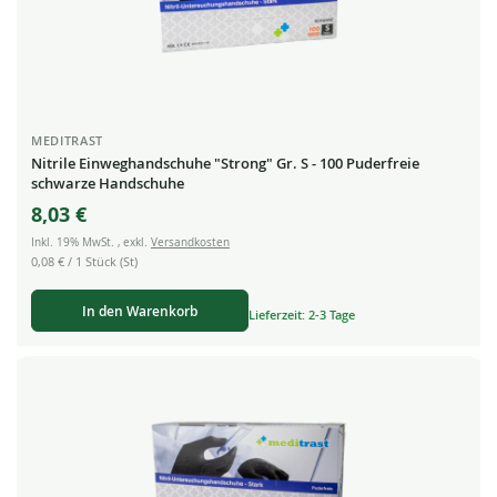
MEDITRAST
Nitrile Einweghandschuhe "Strong" Gr. S - 100 Puderfreie
schwarze Handschuhe
8,03 €
Inkl. 19% MwSt.
,
exkl.
Versandkosten
0,08 €
/ 1 Stück (St)
In den Warenkorb
Lieferzeit: 2-3 Tage