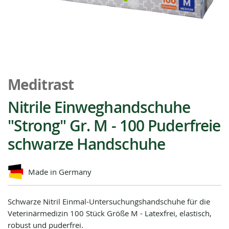
Zum
Anfang
Meditrast
der
Bildgalerie
Nitrile Einweghandschuhe
springen
"Strong" Gr. M - 100 Puderfreie
schwarze Handschuhe
Made in Germany
Schwarze Nitril Einmal-Untersuchungshandschuhe für die
Veterinärmedizin 100 Stück Größe M - Latexfrei, elastisch,
robust und puderfrei.