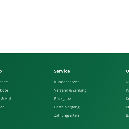
p
Service
U
seite
Kundenservice
N
bote
Versand & Zahlung
K
 & Hof
Rückgabe
K
ken
Bestellvorgang
B
Zahlungsarten
B