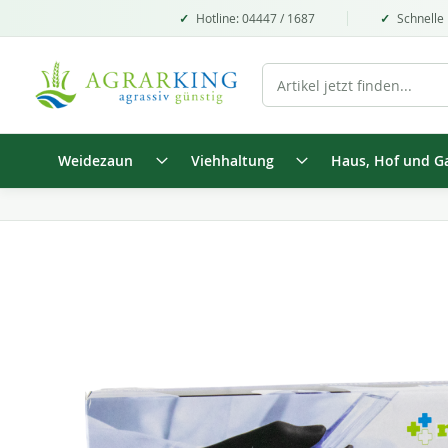
Hotline: 04447 / 1687
Schnelle 
Weidezaun
Viehhaltung
Haus, Hof und G
Zum
Ende
der
Bildgalerie
springen