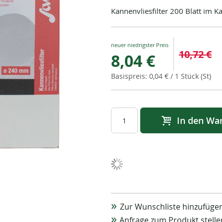
Kannenvliesfilter 200 Blatt im 
Special
10,72 €
8,04 €
Price
0,04 €
/ 1 Stück (St)
In den Wa
Zur Wunschliste hinzufüge
Anfrage zum Produkt stelle