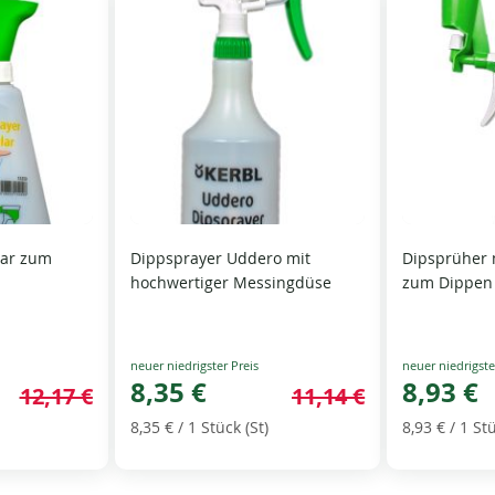
lar zum
Dippsprayer Uddero mit
Dipsprüher 
hochwertiger Messingdüse
zum Dippen
Special
Special
Price
8,35 €
Price
8,93 €
12,17 €
11,14 €
8,35 €
/ 1 Stück (St)
8,93 €
/ 1 Stü