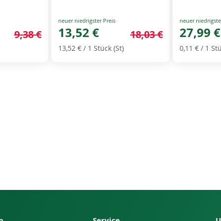
Special
Special
Price
13,52 €
Price
27,99 €
9,38 €
18,03 €
13,52 €
/ 1 Stück (St)
0,11 €
/ 1 Stü
p
Service
U