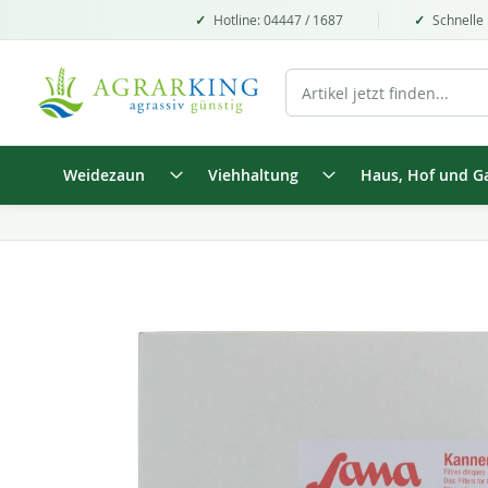
Hotline: 04447 / 1687
Schnelle 
Weidezaun
Viehhaltung
Haus, Hof und G
Zum
Ende
der
Bildgalerie
springen