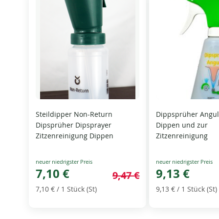
Steildipper Non-Return
Dippsprüher Angu
Dipsprüher Dipsprayer
Dippen und zur
Zitzenreinigung Dippen
Zitzenreinigung
Special
Special
Price
7,10 €
Price
9,13 €
9,47 €
7,10 €
/ 1 Stück (St)
9,13 €
/ 1 Stück (St)