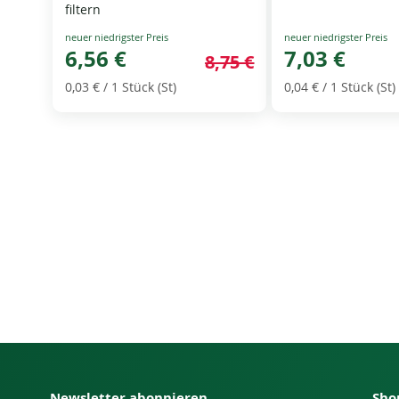
filtern
Special
Special
Price
6,56 €
Price
7,03 €
8,75 €
0,03 €
/ 1 Stück (St)
0,04 €
/ 1 Stück (St)
Newsletter abonnieren
Sho