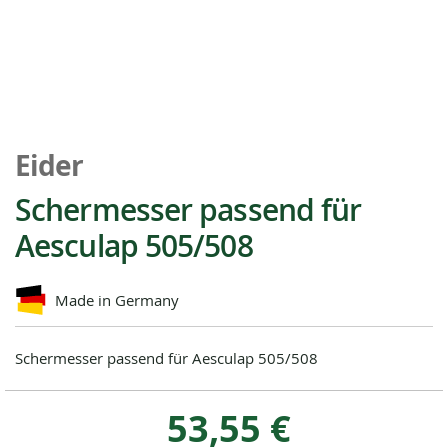
Zum
Anfang
Eider
der
Bildgalerie
Schermesser passend für
springen
Aesculap 505/508
Made in Germany
Schermesser passend für Aesculap 505/508
53,55 €