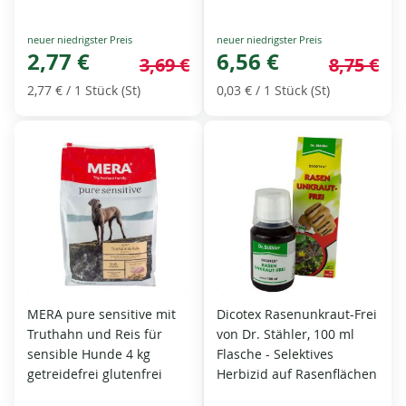
Special
Special
Price
2,77 €
Price
6,56 €
3,69 €
8,75 €
2,77 €
/ 1 Stück (St)
0,03 €
/ 1 Stück (St)
MERA pure sensitive mit
Dicotex Rasenunkraut-Frei
Truthahn und Reis für
von Dr. Stähler, 100 ml
sensible Hunde 4 kg
Flasche - Selektives
getreidefrei glutenfrei
Herbizid auf Rasenflächen