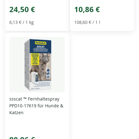
24,50 €
10,86 €
6,13 €
/ 1 kg
108,60 €
/ 1 l
ssscat ™ Fernhaltespray
PPD10-17619 für Hunde &
Katzen