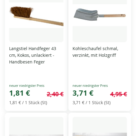
Langstiel Handfeger 43
Kohleschaufel schmal,
cm, Kokos, unlackiert -
verzinkt, mit Holzgriff
Handbesen Feger
Special
Special
Price
1,81 €
Price
3,71 €
2,40 €
4,95 €
1,81 €
/ 1 Stück (St)
3,71 €
/ 1 Stück (St)