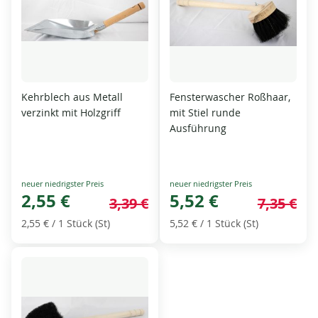
Kehrblech aus Metall
Fensterwascher Roßhaar,
verzinkt mit Holzgriff
mit Stiel runde
Ausführung
Special
Special
Price
2,55 €
Price
5,52 €
3,39 €
7,35 €
2,55 €
/ 1 Stück (St)
5,52 €
/ 1 Stück (St)