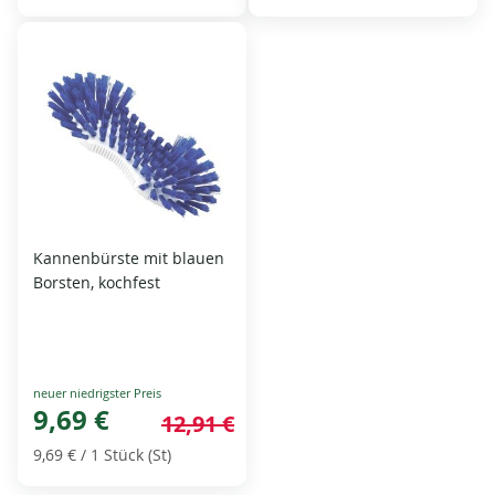
Kannenbürste mit blauen
Borsten, kochfest
Special
Price
9,69 €
12,91 €
9,69 €
/ 1 Stück (St)