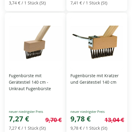
3,74 €
/ 1 Stück (St)
7,41 €
/ 1 Stück (St)
Fugenbürste mit
Fugenbürste mit Kratzer
Gerätestiel 140 cm -
und Gerätestiel 140 cm
Unkraut Fugenbürste
Special
Special
Price
7,27 €
Price
9,78 €
9,70 €
13,04 €
7,27 €
/ 1 Stück (St)
9,78 €
/ 1 Stück (St)