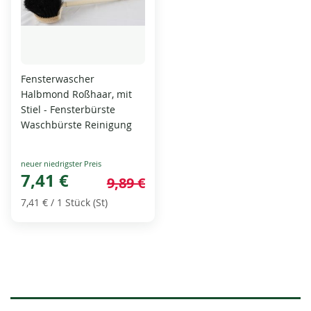
Fensterwascher
Halbmond Roßhaar, mit
Stiel - Fensterbürste
Waschbürste Reinigung
Special
Price
7,41 €
9,89 €
7,41 €
/ 1 Stück (St)