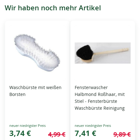
Wir haben noch mehr Artikel
Waschbürste mit weißen
Fensterwascher
Borsten
Halbmond Roßhaar, mit
Stiel - Fensterbürste
Waschbürste Reinigung
Special
Special
Price
3,74 €
Price
7,41 €
4,99 €
9,89 €