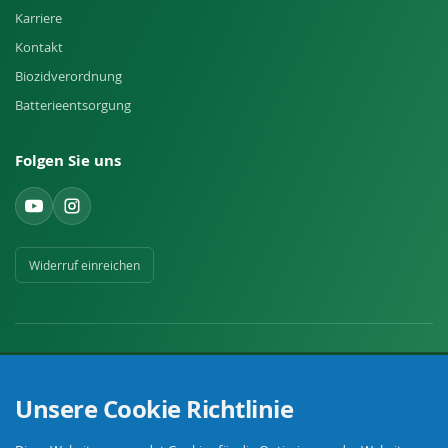
Karriere
Kontakt
Biozidverordnung
Batterieentsorgung
Folgen Sie uns
Widerruf einreichen
Unsere Cookie Richtlinie
Ihr Fachhandel für Landwirtschaft, Viehhaltung, Haus, Hof und Garten.